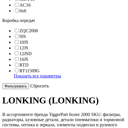
AC16
6x6
Коробка передач
ZQC2000
9JS
10JS
12JS
12JSD
16JS
RTD
RT11509G
Показать все параметры
Cбросить
LONKING (LONKING)
В ассортименте бренда TiggerPart более 2000 SKU: фильтры,
радиаторы, кузовные детали, детали пневматики и тормозной
системы, оптика и зеркала, элементы подвески и рулевого