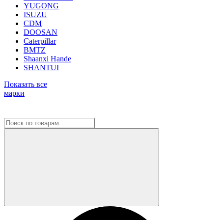
YUGONG
ISUZU
CDM
DOOSAN
Caterpillar
BMTZ
Shaanxi Hande
SHANTUI
Показать все
марки