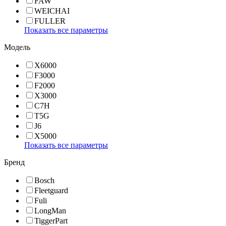
FAW
WEICHAI
FULLER
Показать все параметры
Модель
X6000
F3000
F2000
X3000
C7H
T5G
J6
X5000
Показать все параметры
Бренд
Bosch
Fleetguard
Fuli
LongMan
TiggerPart