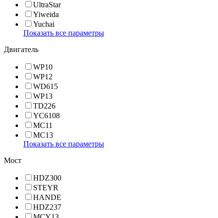
UltraStar
Yiweida
Yuchai
Показать все параметры
Двигатель
WP10
WP12
WD615
WP13
TD226
YC6108
MC11
MC13
Показать все параметры
Мост
HDZ300
STEYR
HANDE
HDZ237
MCY13