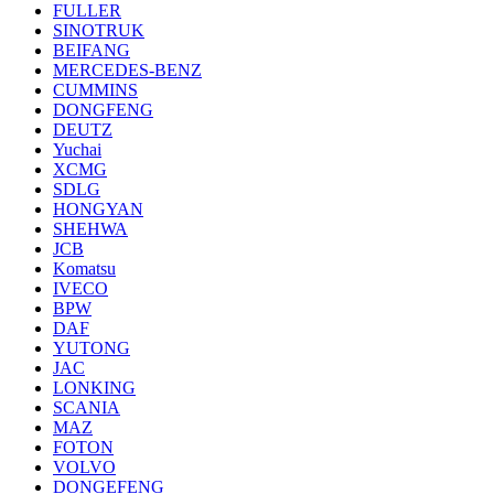
FULLER
SINOTRUK
BEIFANG
MERCEDES-BENZ
CUMMINS
DONGFENG
DEUTZ
Yuchai
XCMG
SDLG
HONGYAN
SHEHWA
JCB
Komatsu
IVECO
BPW
DAF
YUTONG
JAC
LONKING
SCANIA
MAZ
FOTON
VOLVO
DONGEFENG