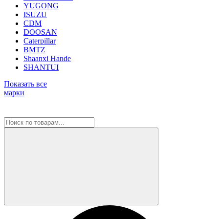
YUGONG
ISUZU
CDM
DOOSAN
Caterpillar
BMTZ
Shaanxi Hande
SHANTUI
Показать все
марки