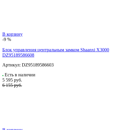
В корзину
-9 %
Блок управления центральным замком Shaanxi X3000
DZ95189586608
Артикул:
DZ95189586603
Есть в наличии
5 595
руб.
6 155 руб.
В корзину