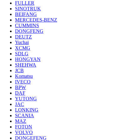
FULLER
SINOTRUK
BEIFANG
MERCEDES-BENZ
CUMMINS
DONGFENG
DEUTZ
Yuchai
XCMG
SDLG
HONGYAN
SHEHWA
JCB
Komatsu
IVECO
BPW
DAF
YUTONG
JAC
LONKING
SCANIA
MAZ
FOTON
VOLVO
DONGEFENG