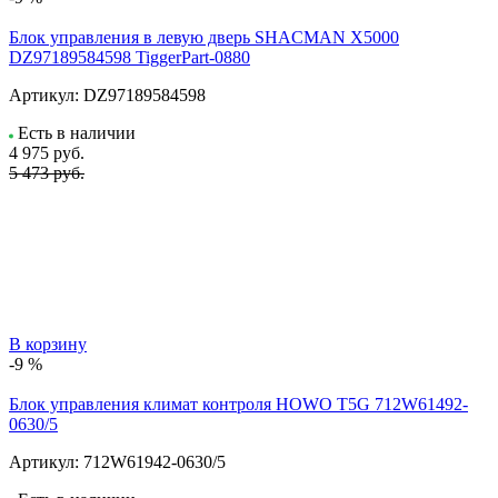
Блок управления в левую дверь SHACMAN X5000
DZ97189584598 TiggerPart-0880
Артикул:
DZ97189584598
Есть в наличии
4 975
руб.
5 473 руб.
В корзину
-9 %
Блок управления климат контроля HOWO T5G 712W61492-
0630/5
Артикул:
712W61942-0630/5