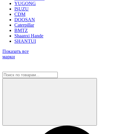
YUGONG
ISUZU
CDM
DOOSAN
Caterpillar
BMTZ
Shaanxi Hande
SHANTUI
Показать все
марки