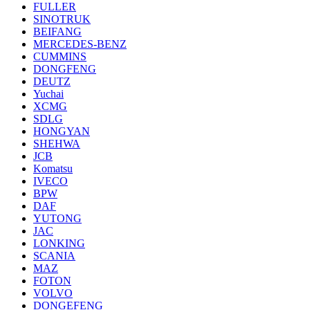
FULLER
SINOTRUK
BEIFANG
MERCEDES-BENZ
CUMMINS
DONGFENG
DEUTZ
Yuchai
XCMG
SDLG
HONGYAN
SHEHWA
JCB
Komatsu
IVECO
BPW
DAF
YUTONG
JAC
LONKING
SCANIA
MAZ
FOTON
VOLVO
DONGEFENG