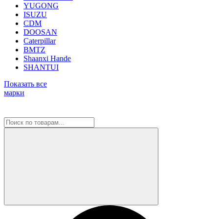
YUGONG
ISUZU
CDM
DOOSAN
Caterpillar
BMTZ
Shaanxi Hande
SHANTUI
Показать все
марки