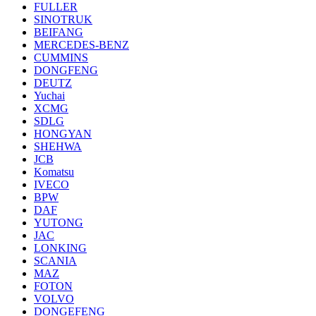
FULLER
SINOTRUK
BEIFANG
MERCEDES-BENZ
CUMMINS
DONGFENG
DEUTZ
Yuchai
XCMG
SDLG
HONGYAN
SHEHWA
JCB
Komatsu
IVECO
BPW
DAF
YUTONG
JAC
LONKING
SCANIA
MAZ
FOTON
VOLVO
DONGEFENG