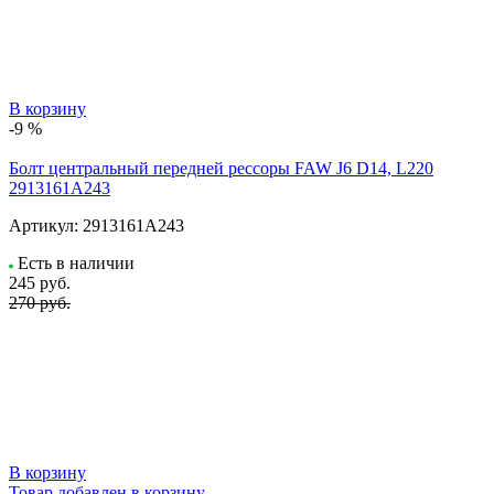
В корзину
-9 %
Болт центральный передней рессоры FAW J6 D14, L220
2913161A243
Артикул:
2913161A243
Есть в наличии
245
руб.
270 руб.
В корзину
Товар добавлен в корзину