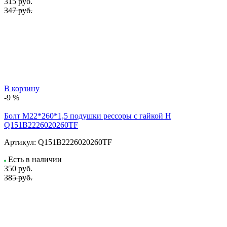
315
руб.
347 руб.
В корзину
-9 %
Болт М22*260*1,5 подушки рессоры с гайкой H
Q151В2226020260TF
Артикул:
Q151B2226020260TF
Есть в наличии
350
руб.
385 руб.