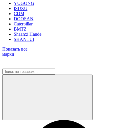
YUGONG
ISUZU
CDM
DOOSAN
Caterpillar
BMTZ
Shaanxi Hande
SHANTUI
Показать все
марки