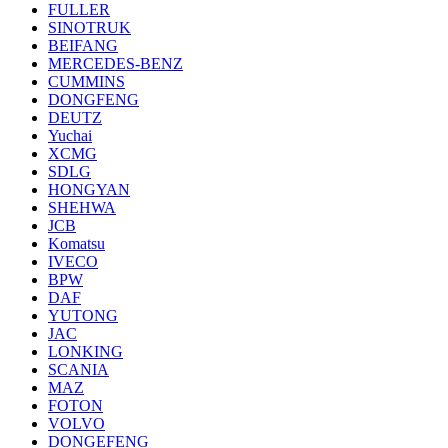
FULLER
SINOTRUK
BEIFANG
MERCEDES-BENZ
CUMMINS
DONGFENG
DEUTZ
Yuchai
XCMG
SDLG
HONGYAN
SHEHWA
JCB
Komatsu
IVECO
BPW
DAF
YUTONG
JAC
LONKING
SCANIA
MAZ
FOTON
VOLVO
DONGEFENG