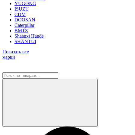
YUGONG
ISUZU
CDM
DOOSAN
Caterpillar
BMTZ
Shaanxi Hande
SHANTUI
Показать все
марки