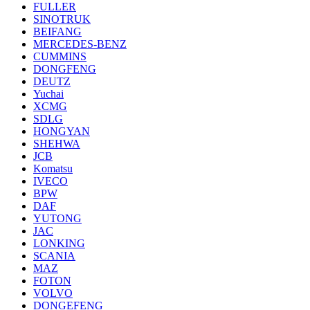
FULLER
SINOTRUK
BEIFANG
MERCEDES-BENZ
CUMMINS
DONGFENG
DEUTZ
Yuchai
XCMG
SDLG
HONGYAN
SHEHWA
JCB
Komatsu
IVECO
BPW
DAF
YUTONG
JAC
LONKING
SCANIA
MAZ
FOTON
VOLVO
DONGEFENG