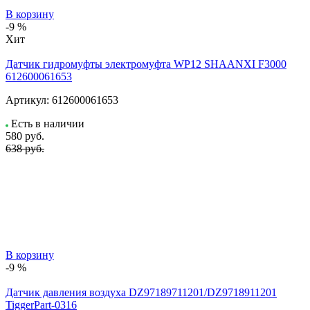
В корзину
-9 %
Хит
Датчик гидромуфты электромуфта WP12 SHAANXI F3000
612600061653
Артикул:
612600061653
Есть в наличии
580
руб.
638 руб.
В корзину
-9 %
Датчик давления воздуха DZ97189711201/DZ9718911201
TiggerPart-0316