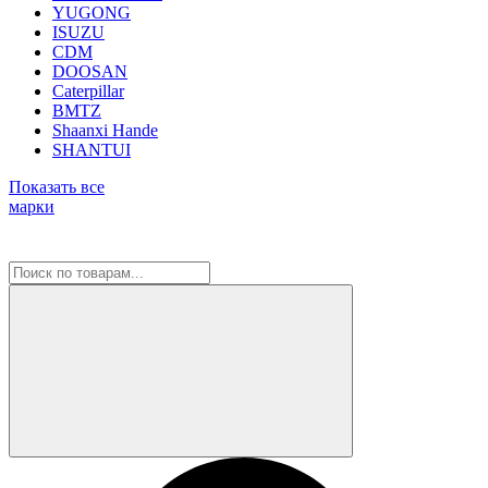
YUGONG
ISUZU
CDM
DOOSAN
Caterpillar
BMTZ
Shaanxi Hande
SHANTUI
Показать все
марки