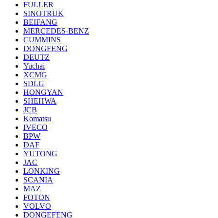
FULLER
SINOTRUK
BEIFANG
MERCEDES-BENZ
CUMMINS
DONGFENG
DEUTZ
Yuchai
XCMG
SDLG
HONGYAN
SHEHWA
JCB
Komatsu
IVECO
BPW
DAF
YUTONG
JAC
LONKING
SCANIA
MAZ
FOTON
VOLVO
DONGEFENG