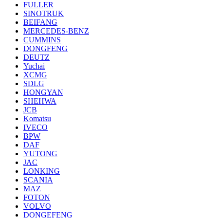
FULLER
SINOTRUK
BEIFANG
MERCEDES-BENZ
CUMMINS
DONGFENG
DEUTZ
Yuchai
XCMG
SDLG
HONGYAN
SHEHWA
JCB
Komatsu
IVECO
BPW
DAF
YUTONG
JAC
LONKING
SCANIA
MAZ
FOTON
VOLVO
DONGEFENG