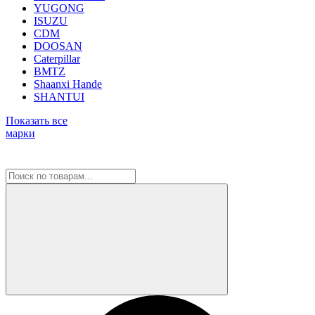
YUGONG
ISUZU
CDM
DOOSAN
Caterpillar
BMTZ
Shaanxi Hande
SHANTUI
Показать все
марки