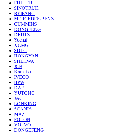
FULLER
SINOTRUK
BEIFANG
MERCEDES-BENZ
CUMMINS
DONGFENG
DEUTZ
Yuchai
XCMG
SDLG
HONGYAN
SHEHWA
JCB
Komatsu
IVECO
BPW
DAF
YUTONG
JAC
LONKING
SCANIA
MAZ
FOTON
VOLVO
DONGEFENG