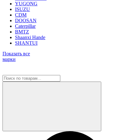
YUGONG
ISUZU
CDM
DOOSAN
Caterpillar
BMTZ
Shaanxi Hande
SHANTUI
Показать все
марки