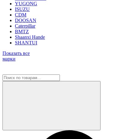
YUGONG
ISUZU
CDM
DOOSAN
Caterpillar
BMTZ
Shaanxi Hande
SHANTUI
Показать все
марки