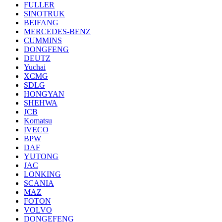
FULLER
SINOTRUK
BEIFANG
MERCEDES-BENZ
CUMMINS
DONGFENG
DEUTZ
Yuchai
XCMG
SDLG
HONGYAN
SHEHWA
JCB
Komatsu
IVECO
BPW
DAF
YUTONG
JAC
LONKING
SCANIA
MAZ
FOTON
VOLVO
DONGEFENG