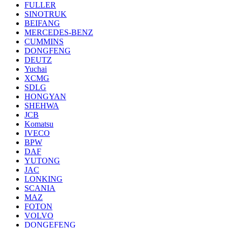
FULLER
SINOTRUK
BEIFANG
MERCEDES-BENZ
CUMMINS
DONGFENG
DEUTZ
Yuchai
XCMG
SDLG
HONGYAN
SHEHWA
JCB
Komatsu
IVECO
BPW
DAF
YUTONG
JAC
LONKING
SCANIA
MAZ
FOTON
VOLVO
DONGEFENG