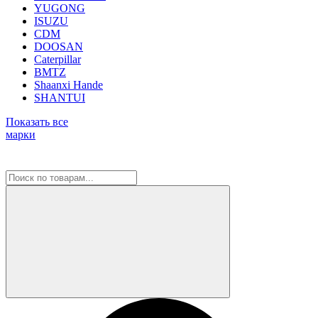
YUGONG
ISUZU
CDM
DOOSAN
Caterpillar
BMTZ
Shaanxi Hande
SHANTUI
Показать все
марки