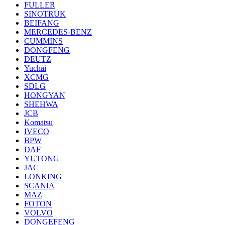
FULLER
SINOTRUK
BEIFANG
MERCEDES-BENZ
CUMMINS
DONGFENG
DEUTZ
Yuchai
XCMG
SDLG
HONGYAN
SHEHWA
JCB
Komatsu
IVECO
BPW
DAF
YUTONG
JAC
LONKING
SCANIA
MAZ
FOTON
VOLVO
DONGEFENG