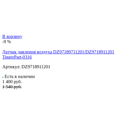
В корзину
-9 %
Датчик давления воздуха DZ97189711201/DZ9718911201
TiggerPart-0316
Артикул:
DZ9718911201
Есть в наличии
1 400
руб.
1 540 руб.