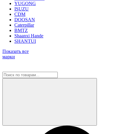
YUGONG
ISUZU
CDM
DOOSAN
Caterpillar
BMTZ
Shaanxi Hande
SHANTUI
Показать все
марки