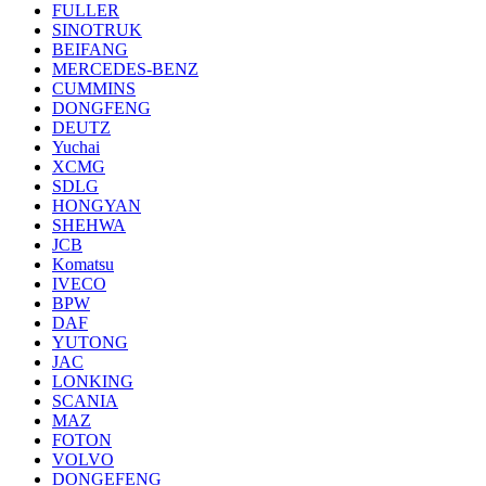
FULLER
SINOTRUK
BEIFANG
MERCEDES-BENZ
CUMMINS
DONGFENG
DEUTZ
Yuchai
XCMG
SDLG
HONGYAN
SHEHWA
JCB
Komatsu
IVECO
BPW
DAF
YUTONG
JAC
LONKING
SCANIA
MAZ
FOTON
VOLVO
DONGEFENG