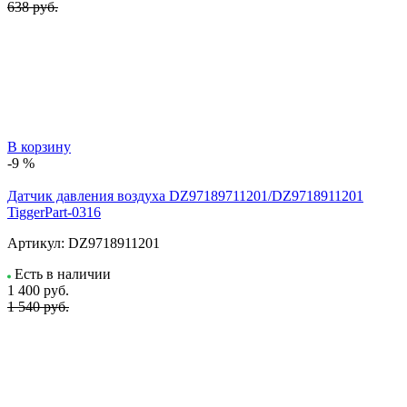
638 руб.
В корзину
-9 %
Датчик давления воздуха DZ97189711201/DZ9718911201
TiggerPart-0316
Артикул:
DZ9718911201
Есть в наличии
1 400
руб.
1 540 руб.