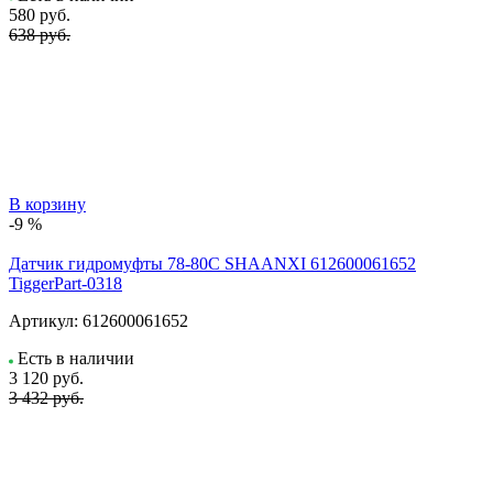
580
руб.
638 руб.
В корзину
-9 %
Датчик гидромуфты 78-80C SHAANXI 612600061652
TiggerPart-0318
Артикул:
612600061652
Есть в наличии
3 120
руб.
3 432 руб.