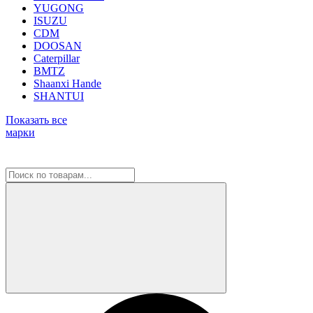
YUGONG
ISUZU
CDM
DOOSAN
Caterpillar
BMTZ
Shaanxi Hande
SHANTUI
Показать все
марки