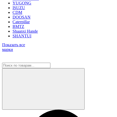
YUGONG
ISUZU
CDM
DOOSAN
Caterpillar
BMTZ
Shaanxi Hande
SHANTUI
Показать все
марки