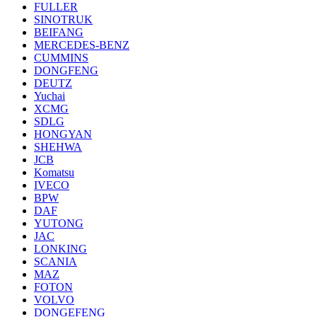
FULLER
SINOTRUK
BEIFANG
MERCEDES-BENZ
CUMMINS
DONGFENG
DEUTZ
Yuchai
XCMG
SDLG
HONGYAN
SHEHWA
JCB
Komatsu
IVECO
BPW
DAF
YUTONG
JAC
LONKING
SCANIA
MAZ
FOTON
VOLVO
DONGEFENG