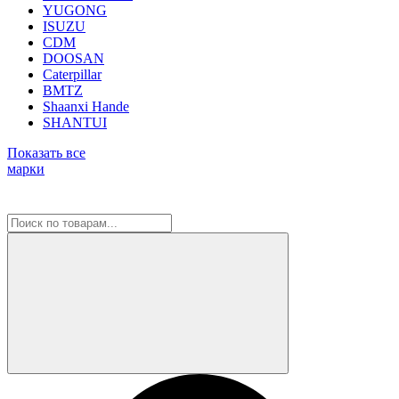
YUGONG
ISUZU
CDM
DOOSAN
Caterpillar
BMTZ
Shaanxi Hande
SHANTUI
Показать все
марки