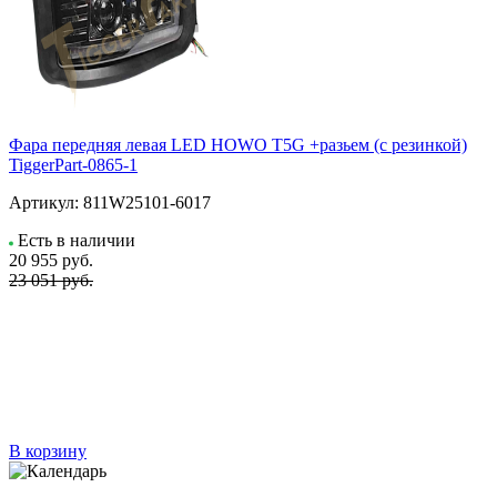
Фара передняя левая LED HOWO T5G +разьем (с резинкой)
TiggerPart-0865-1
Артикул:
811W25101-6017
Есть в наличии
20 955
руб.
23 051 руб.
В корзину