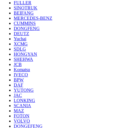
FULLER
SINOTRUK
BEIFANG
MERCEDES-BENZ
CUMMINS
DONGFENG
DEUTZ
Yuchai
XCMG
SDLG
HONGYAN
SHEHWA
JCB
Komatsu
IVECO
BPW
DAF
YUTONG
JAC
LONKING
SCANIA
MAZ
FOTON
VOLVO
DONGEFENG