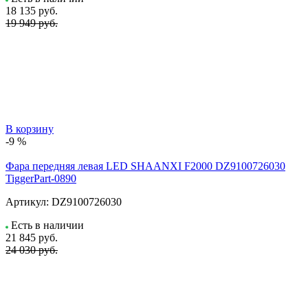
18 135
руб.
19 949 руб.
В корзину
-9 %
Фара передняя левая LED SHAANXI F2000 DZ9100726030
TiggerPart-0890
Артикул:
DZ9100726030
Есть в наличии
21 845
руб.
24 030 руб.