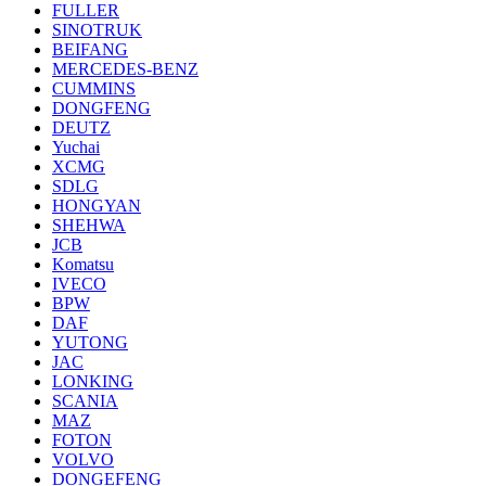
FULLER
SINOTRUK
BEIFANG
MERCEDES-BENZ
CUMMINS
DONGFENG
DEUTZ
Yuchai
XCMG
SDLG
HONGYAN
SHEHWA
JCB
Komatsu
IVECO
BPW
DAF
YUTONG
JAC
LONKING
SCANIA
MAZ
FOTON
VOLVO
DONGEFENG