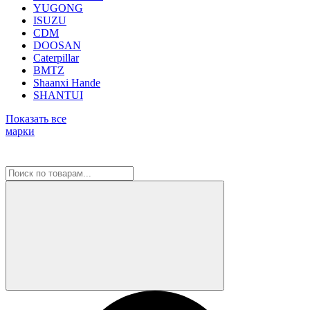
YUGONG
ISUZU
CDM
DOOSAN
Caterpillar
BMTZ
Shaanxi Hande
SHANTUI
Показать все
марки