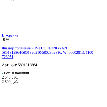
В корзину
-9 %
Фильтр топливный IVECO HONGYAN
5801312864/5801820210/5802302816, W400002813, 1100-
728051,
Артикул:
5801312864
Есть в наличии
2 545
руб.
2 800 руб.