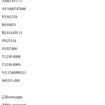
AMD.FF573
AV1000747688
FS36235S
R010053
RL6141PL11
SN25114
SVD7400
T1239-9008
T1239-9009
VG1540080211
W8331-000
3000+ позиций