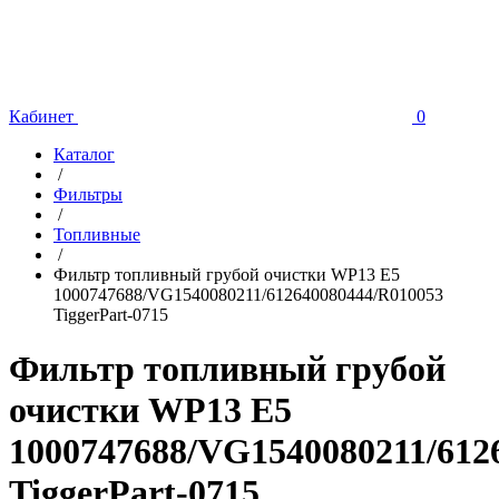
Кабинет
0
Каталог
/
Фильтры
/
Топливные
/
Фильтр топливный грубой очистки WP13 Е5
1000747688/VG1540080211/612640080444/R010053
TiggerPart-0715
Фильтр топливный грубой
очистки WP13 Е5
1000747688/VG1540080211/612
TiggerPart-0715