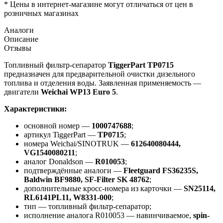
* Цены в интернет-магазине могут отличаться от цен в
розничных магазинах
Аналоги
Описание
Отзывы
Топливный фильтр-сепаратор
TiggerPart TP0715
предназначен для предварительной очистки дизельного
топлива и отделения воды. Заявленная применяемость —
двигатели
Weichai WP13 Euro 5
.
Характеристики:
основной номер —
1000747688
;
артикул TiggerPart —
TP0715
;
номера Weichai/SINOTRUK —
612640080444,
VG1540080211
;
аналог Donaldson —
R010053
;
подтверждённые аналоги —
Fleetguard FS36235S,
Baldwin BF9880, SF-Filter SK 48762
;
дополнительные кросс-номера из карточки —
SN25114,
RL6141PL11, W8331-000
;
тип — топливный фильтр-сепаратор;
исполнение аналога R010053 — навинчиваемое,
spin-