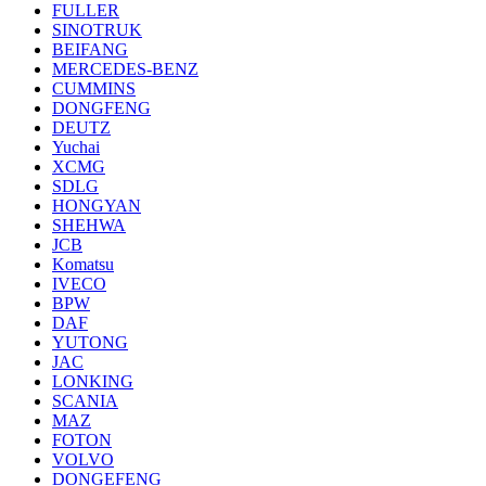
FULLER
SINOTRUK
BEIFANG
MERCEDES-BENZ
CUMMINS
DONGFENG
DEUTZ
Yuchai
XCMG
SDLG
HONGYAN
SHEHWA
JCB
Komatsu
IVECO
BPW
DAF
YUTONG
JAC
LONKING
SCANIA
MAZ
FOTON
VOLVO
DONGEFENG