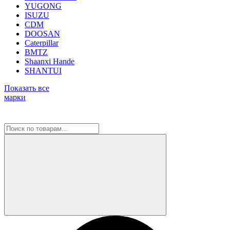
YUGONG
ISUZU
CDM
DOOSAN
Caterpillar
BMTZ
Shaanxi Hande
SHANTUI
Показать все
марки