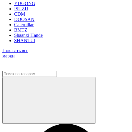
YUGONG
ISUZU
CDM
DOOSAN
Caterpillar
BMTZ
Shaanxi Hande
SHANTUI
Показать все
марки