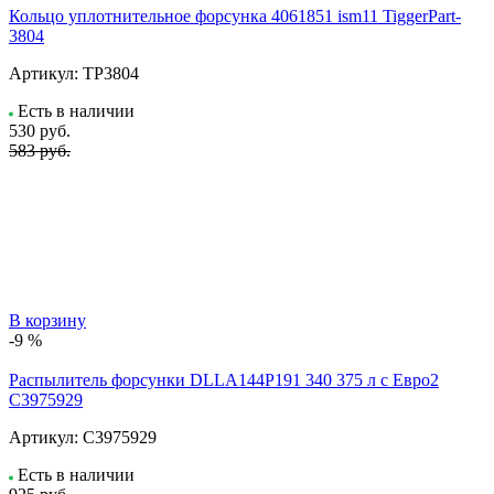
Кольцо уплотнительное форсунка 4061851 ism11 TiggerPart-
3804
Артикул:
TP3804
Есть в наличии
530
руб.
583 руб.
В корзину
-9 %
Распылитель форсунки DLLA144P191 340 375 л с Евро2
C3975929
Артикул:
C3975929
Есть в наличии