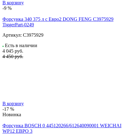
В корзину
-9 %
Форсунка 340 375 л с Евро2 DONG FENG С3975929
TiggerPart-0249
Артикул:
С3975929
Есть в наличии
4 045
руб.
4 450 руб.
В корзину
-17 %
Новинка
Форсунка BOSCH 0 445120266/612640090001 WEICHAI
WP12 ЕВРО 3