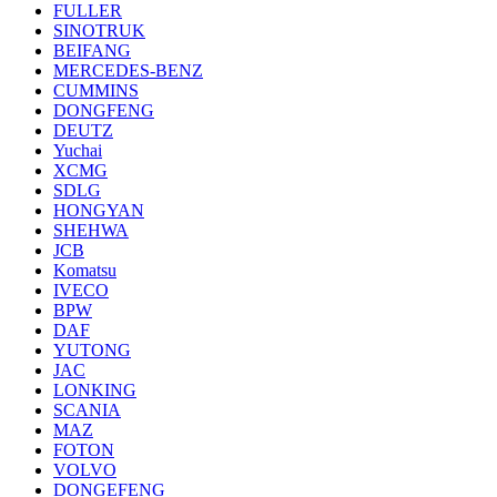
FULLER
SINOTRUK
BEIFANG
MERCEDES-BENZ
CUMMINS
DONGFENG
DEUTZ
Yuchai
XCMG
SDLG
HONGYAN
SHEHWA
JCB
Komatsu
IVECO
BPW
DAF
YUTONG
JAC
LONKING
SCANIA
MAZ
FOTON
VOLVO
DONGEFENG