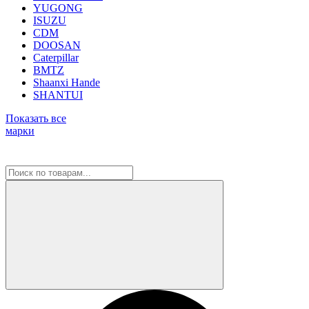
YUGONG
ISUZU
CDM
DOOSAN
Caterpillar
BMTZ
Shaanxi Hande
SHANTUI
Показать все
марки