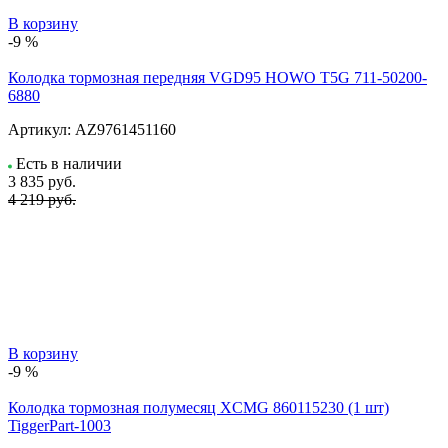
В корзину
-9 %
Колодка тормозная передняя VGD95 HOWO T5G 711-50200-
6880
Артикул:
AZ9761451160
Есть в наличии
3 835
руб.
4 219 руб.
В корзину
-9 %
Колодка тормозная полумесяц XCMG 860115230 (1 шт)
TiggerPart-1003