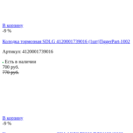
В корзину
-9 %
Колодка тормозная SDLG 4120001739016 (1шт)TiggerPart-1002
Артикул:
4120001739016
Есть в наличии
700
руб.
770 руб.
В корзину
-9 %