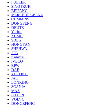
FULLER
SINOTRUK
BEIFANG
MERCEDES-BENZ
CUMMINS
DONGFENG
DEUTZ
Yuchai
XCMG
SDLG
HONGYAN
SHEHWA
JCB
Komatsu
IVECO
BPW
DAF
YUTONG
JAC
LONKING
SCANIA
MAZ
FOTON
VOLVO
DONGEFENG