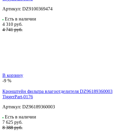
Артикул:
DZ9100369474
Есть в наличии
4 310
руб.
4 741 руб.
В корзину
-9 %
Кронштейн фильтра влагоотделителя DZ96189360003
TiggerPart-0176
Артикул:
DZ96189360003
Есть в наличии
7 625
руб.
8 388 руб.