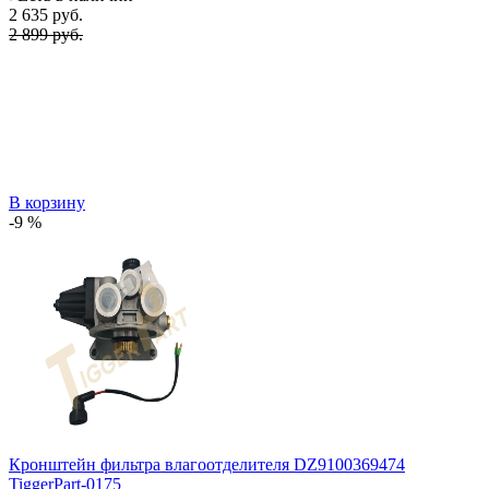
2 635
руб.
2 899 руб.
В корзину
-9 %
Кронштейн фильтра влагоотделителя DZ9100369474
TiggerPart-0175