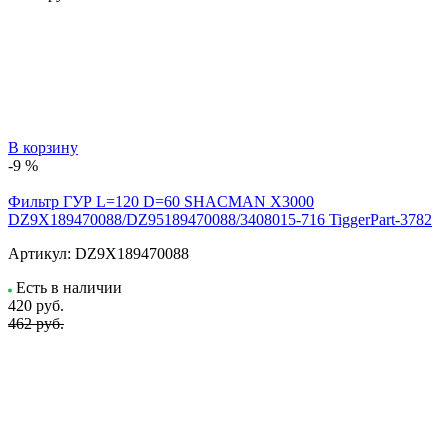
В корзину
-9 %
Фильтр ГУР L=120 D=60 SHACMAN X3000
DZ9X189470088/DZ95189470088/3408015-716 TiggerPart-3782
Артикул:
DZ9X189470088
Есть в наличии
420
руб.
462 руб.