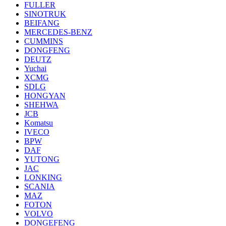
FULLER
SINOTRUK
BEIFANG
MERCEDES-BENZ
CUMMINS
DONGFENG
DEUTZ
Yuchai
XCMG
SDLG
HONGYAN
SHEHWA
JCB
Komatsu
IVECO
BPW
DAF
YUTONG
JAC
LONKING
SCANIA
MAZ
FOTON
VOLVO
DONGEFENG