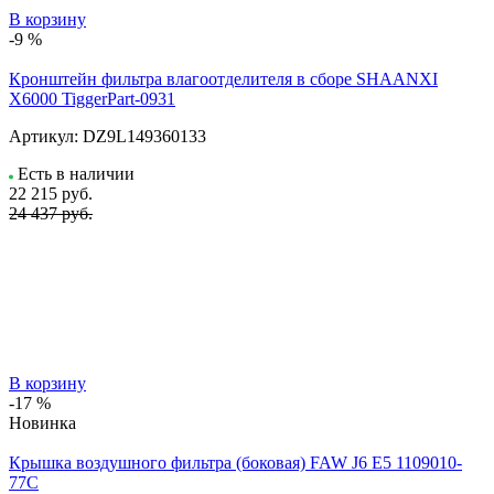
В корзину
-9 %
Кронштейн фильтра влагоотделителя в сборе SHAANXI
X6000 TiggerPart-0931
Артикул:
DZ9L149360133
Есть в наличии
22 215
руб.
24 437 руб.
В корзину
-17 %
Новинка
Крышка воздушного фильтра (боковая) FAW J6 E5 1109010-
77C