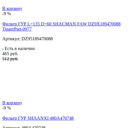
В корзину
-9 %
Фильтр ГУР L=135 D=60 SHACMAN FAW DZ9X189470088
TiggerPart-0977
Артикул:
DZ95189470088
Есть в наличии
465
руб.
512 руб.
В корзину
-9 %
Фильтр ГУР SHAANXI 480A470748
Артикул:
480A470748