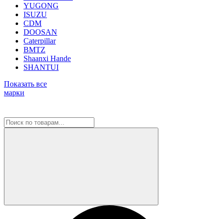
YUGONG
ISUZU
CDM
DOOSAN
Caterpillar
BMTZ
Shaanxi Hande
SHANTUI
Показать все
марки