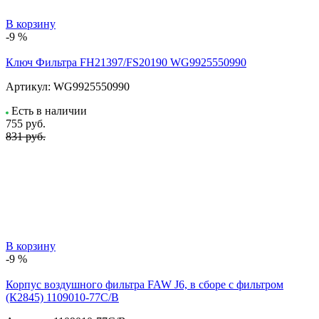
В корзину
-9 %
Ключ Фильтра FH21397/FS20190 WG9925550990
Артикул:
WG9925550990
Есть в наличии
755
руб.
831 руб.
В корзину
-9 %
Корпус воздушного фильтра FAW J6, в сборе с фильтром
(К2845) 1109010-77С/В