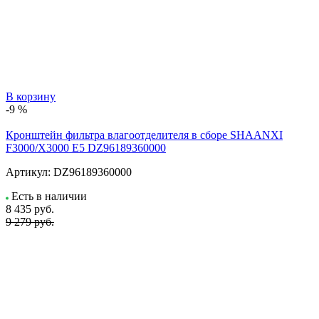
В корзину
-9 %
Кронштейн фильтра влагоотделителя в сборе SHAANXI
F3000/X3000 E5 DZ96189360000
Артикул:
DZ96189360000
Есть в наличии
8 435
руб.
9 279 руб.