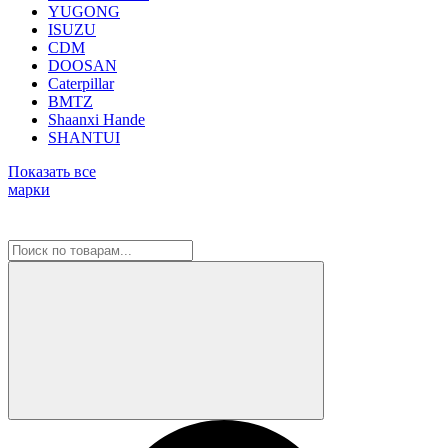
YUGONG
ISUZU
CDM
DOOSAN
Caterpillar
BMTZ
Shaanxi Hande
SHANTUI
Показать все
марки