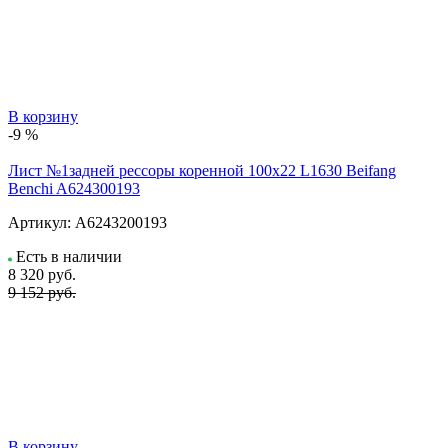
В корзину
-9 %
Лист №1задней рессоры коренной 100х22 L1630 Beifang
Benchi A624300193
Артикул:
A6243200193
Есть в наличии
8 320
руб.
9 152 руб.
В корзину