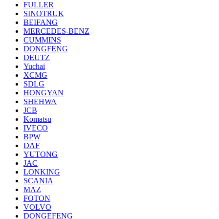
FULLER
SINOTRUK
BEIFANG
MERCEDES-BENZ
CUMMINS
DONGFENG
DEUTZ
Yuchai
XCMG
SDLG
HONGYAN
SHEHWA
JCB
Komatsu
IVECO
BPW
DAF
YUTONG
JAC
LONKING
SCANIA
MAZ
FOTON
VOLVO
DONGEFENG