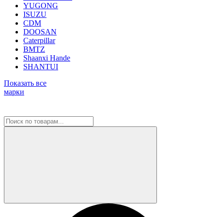
YUGONG
ISUZU
CDM
DOOSAN
Caterpillar
BMTZ
Shaanxi Hande
SHANTUI
Показать все
марки