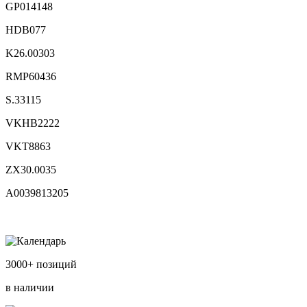
GP014148
HDB077
K26.00303
RMP60436
S.33115
VKHB2222
VKT8863
ZX30.0035
А0039813205
3000+ позиций
в наличии