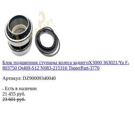
Блок подшипник ступицы колеса заднегоX3000 363021/Ya F-
803750 Qt469-S12 N083-215316 TiggerPart-3770
Артикул:
DZ90009340040
Есть в наличии
21 455
руб.
23 601 руб.