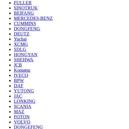
FULLER
SINOTRUK
BEIFANG
MERCEDES-BENZ
CUMMINS
DONGFENG
DEUTZ
Yuchai
XCMG
SDLG
HONGYAN
SHEHWA
JCB
Komatsu
IVECO
BPW
DAF
YUTONG
JAC
LONKING
SCANIA
MAZ
FOTON
VOLVO
DONGEFENG