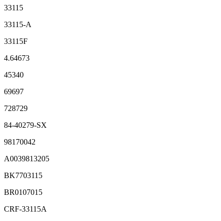
33115
33115-A
33115F
4.64673
45340
69697
728729
84-40279-SX
98170042
A0039813205
BK7703115
BR0107015
CRF-33115A