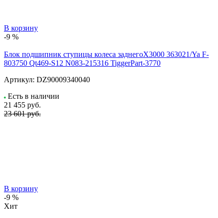
В корзину
-9 %
Блок подшипник ступицы колеса заднегоX3000 363021/Ya F-
803750 Qt469-S12 N083-215316 TiggerPart-3770
Артикул:
DZ90009340040
Есть в наличии
21 455
руб.
23 601 руб.
В корзину
-9 %
Хит