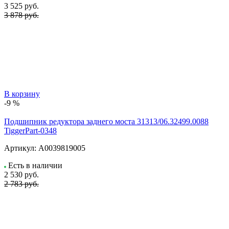
3 525
руб.
3 878 руб.
В корзину
-9 %
Подшипник редуктора заднего моста 31313/06.32499.0088
TiggerPart-0348
Артикул:
А0039819005
Есть в наличии
2 530
руб.
2 783 руб.