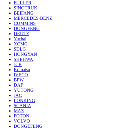
FULLER
SINOTRUK
BEIFANG
MERCEDES-BENZ
CUMMINS
DONGFENG
DEUTZ
Yuchai
XCMG
SDLG
HONGYAN
SHEHWA
JCB
Komatsu
IVECO
BPW
DAF
YUTONG
JAC
LONKING
SCANIA
MAZ
FOTON
VOLVO
DONGEFENG