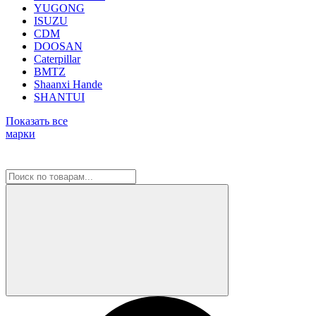
YUGONG
ISUZU
CDM
DOOSAN
Caterpillar
BMTZ
Shaanxi Hande
SHANTUI
Показать все
марки