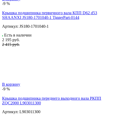
-9 %
Крышка подшипника первичного вала КПП D62 d53
SHAANXI JS180-1701040-1 TiggerPart-0144
Артикул:
JS180-1701040-1
Есть в наличии
2 195
руб.
2 415 руб.
В корзину
-9 %
Крышка подшипника переднего выходного вала РКПП
ZQC2000 L903011300
Артикул:
L903011300