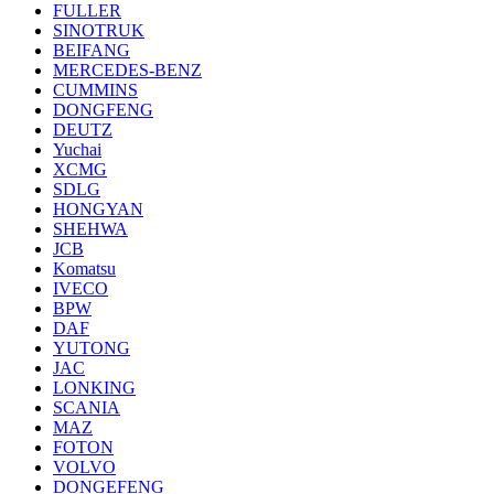
FULLER
SINOTRUK
BEIFANG
MERCEDES-BENZ
CUMMINS
DONGFENG
DEUTZ
Yuchai
XCMG
SDLG
HONGYAN
SHEHWA
JCB
Komatsu
IVECO
BPW
DAF
YUTONG
JAC
LONKING
SCANIA
MAZ
FOTON
VOLVO
DONGEFENG