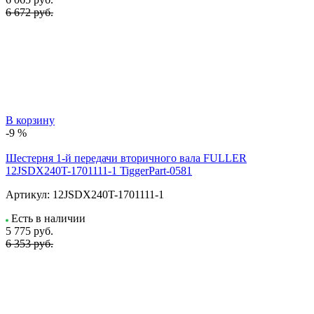
6 672 руб.
В корзину
-9 %
Шестерня 1-й передачи вторичного вала FULLER
12JSDX240T-1701111-1 TiggerPart-0581
Артикул:
12JSDX240T-1701111-1
Есть в наличии
5 775
руб.
6 353 руб.