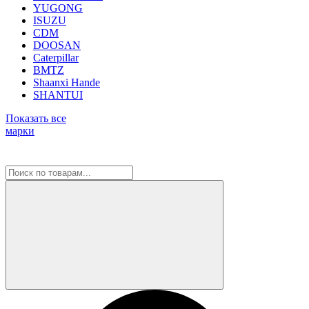
YUGONG
ISUZU
CDM
DOOSAN
Caterpillar
BMTZ
Shaanxi Hande
SHANTUI
Показать все
марки