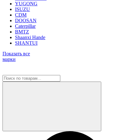
YUGONG
ISUZU
CDM
DOOSAN
Caterpillar
BMTZ
Shaanxi Hande
SHANTUI
Показать все
марки