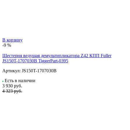
В корзину
-9 %
Шестерня ведущая демультипликатора Z42 КПП Fuller
JS150T-1707030B TiggerPart-0395
Артикул:
JS150T-1707030B
Есть в наличии
3 930
руб.
4 323 руб.