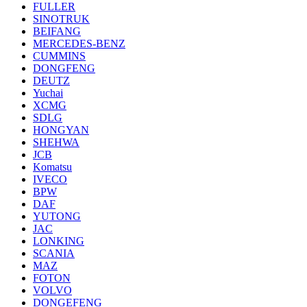
FULLER
SINOTRUK
BEIFANG
MERCEDES-BENZ
CUMMINS
DONGFENG
DEUTZ
Yuchai
XCMG
SDLG
HONGYAN
SHEHWA
JCB
Komatsu
IVECO
BPW
DAF
YUTONG
JAC
LONKING
SCANIA
MAZ
FOTON
VOLVO
DONGEFENG