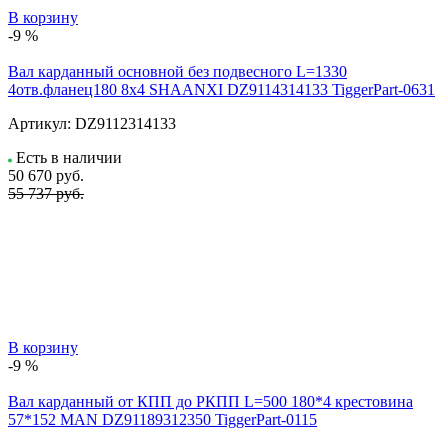
В корзину
-9 %
Вал карданный основной без подвесного L=1330
4отв.фланец180 8x4 SHAANXI DZ9114314133 TiggerPart-0631
Артикул:
DZ9112314133
Есть в наличии
50 670
руб.
55 737 руб.
В корзину
-9 %
Вал карданный от КПП до РКПП L=500 180*4 крестовина
57*152 MAN DZ91189312350 TiggerPart-0115