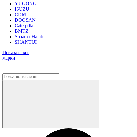
YUGONG
ISUZU
CDM
DOOSAN
Caterpillar
BMTZ
Shaanxi Hande
SHANTUI
Показать все
марки