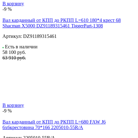
В корзину
-9 %
Вал карданный от КПП до РКПП L=610 180*4 крест 68
Shacman X5000 DZ91189315461 TiggerPart-1308
Артикул:
DZ91189315461
Есть в наличии
58 100
руб.
63 910 руб.
В корзину
-9 %
Вал карданный от КПП до РКПП L=680 FAW J6
6x6крестовина 70*166 2205010-55R/A
Артикул:
2205010-55R/A