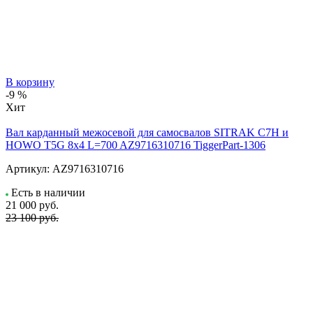
В корзину
-9 %
Хит
Вал карданный межосевой для самосвалов SITRAK C7H и
HOWO T5G 8x4 L=700 AZ9716310716 TiggerPart-1306
Артикул:
AZ9716310716
Есть в наличии
21 000
руб.
23 100 руб.