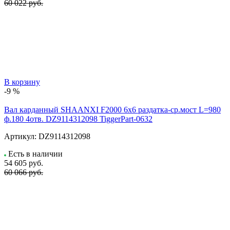
60 022 руб.
В корзину
-9 %
Вал карданный SHAANXI F2000 6x6 раздатка-ср.мост L=980
ф.180 4отв. DZ9114312098 TiggerPart-0632
Артикул:
DZ9114312098
Есть в наличии
54 605
руб.
60 066 руб.