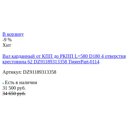
В корзину
-9 %
Хит
Вал карданный от КПП до РКПП L=580 D180 4 отверстия
крестовина 62 DZ91189313358 TiggerPart-0114
Артикул:
DZ91189313358
Есть в наличии
31 500
руб.
34 650 руб.