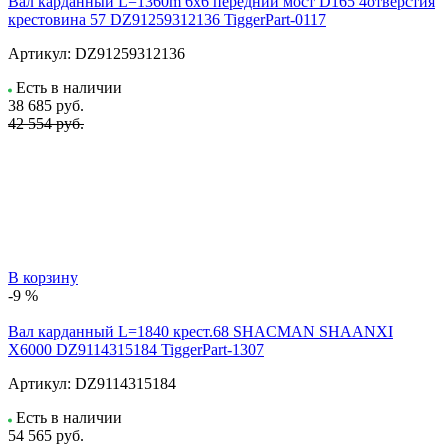
Вал карданный L=1360m 6х6 передний мост D165 4отверстия
крестовина 57 DZ91259312136 TiggerPart-0117
Артикул:
DZ91259312136
Есть в наличии
38 685
руб.
42 554 руб.
В корзину
-9 %
Вал карданный L=1840 крест.68 SHACMAN SHAANXI
X6000 DZ9114315184 TiggerPart-1307
Артикул:
DZ9114315184
Есть в наличии
54 565
руб.