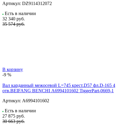
Артикул:
DZ9114312072
Есть в наличии
32 340
руб.
35 574 руб.
В корзину
-9 %
Вал карданный межосевой L=745 крест.D57 фл.D-165 4
отв.BEIFANG BENCHI А6994101602 TiggerPart-0669-1
Артикул:
А6994101602
Есть в наличии
27 875
руб.
30 663 руб.