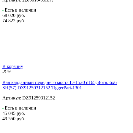
Есть в наличии
68 020
руб.
74 822 руб.
В корзину
-9 %
Вал карданный переднего моста L=1520 d165, 4отв. 6х6
SH(57) DZ91259312152 TiggerPart-1301
Артикул:
DZ91259312152
Есть в наличии
45 045
руб.
49 550 руб.