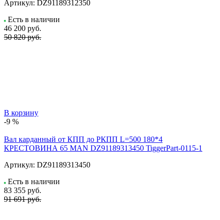
Артикул:
DZ91189312350
Есть в наличии
46 200
руб.
50 820 руб.
В корзину
-9 %
Вал карданный от КПП до РКПП L=500 180*4
КРЕСТОВИНА 65 MAN DZ91189313450 TiggerPart-0115-1
Артикул:
DZ91189313450
Есть в наличии
83 355
руб.
91 691 руб.