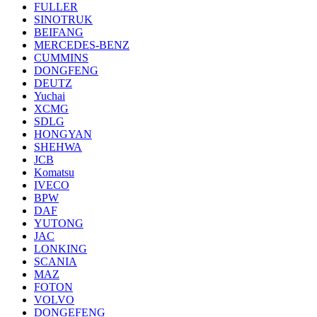
FULLER
SINOTRUK
BEIFANG
MERCEDES-BENZ
CUMMINS
DONGFENG
DEUTZ
Yuchai
XCMG
SDLG
HONGYAN
SHEHWA
JCB
Komatsu
IVECO
BPW
DAF
YUTONG
JAC
LONKING
SCANIA
MAZ
FOTON
VOLVO
DONGEFENG