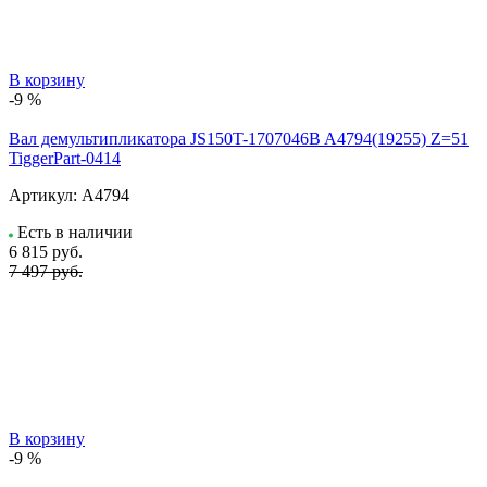
В корзину
-9 %
Вал демультипликатора JS150T-1707046B A4794(19255) Z=51
TiggerPart-0414
Артикул:
A4794
Есть в наличии
6 815
руб.
7 497 руб.
В корзину
-9 %