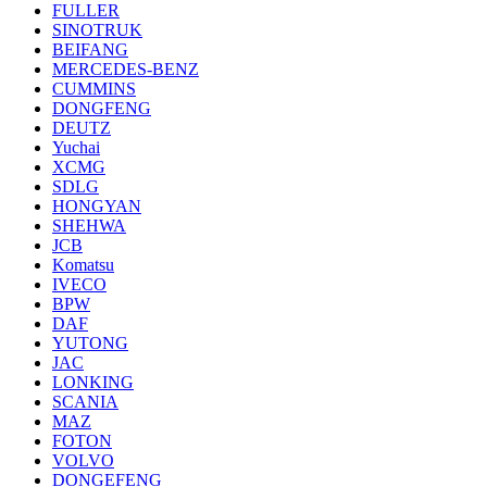
FULLER
SINOTRUK
BEIFANG
MERCEDES-BENZ
CUMMINS
DONGFENG
DEUTZ
Yuchai
XCMG
SDLG
HONGYAN
SHEHWA
JCB
Komatsu
IVECO
BPW
DAF
YUTONG
JAC
LONKING
SCANIA
MAZ
FOTON
VOLVO
DONGEFENG