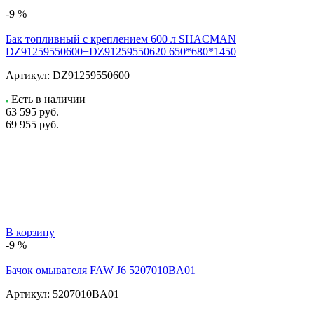
-9 %
Бак топливный с креплением 600 л SHACMAN
DZ91259550600+DZ91259550620 650*680*1450
Артикул:
DZ91259550600
Есть в наличии
63 595
руб.
69 955 руб.
В корзину
-9 %
Бачок омывателя FAW J6 5207010BA01
Артикул:
5207010BA01