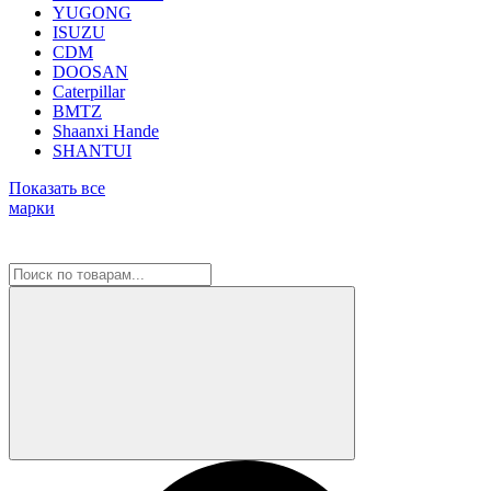
YUGONG
ISUZU
CDM
DOOSAN
Caterpillar
BMTZ
Shaanxi Hande
SHANTUI
Показать все
марки