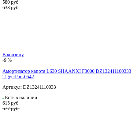
580
руб.
638 руб.
В корзину
-9 %
Амортизатор капота L630 SHAANXI F3000 DZ132411100333
TiggerPart-0542
Артикул:
DZ13241110033
Есть в наличии
615
руб.
677 руб.