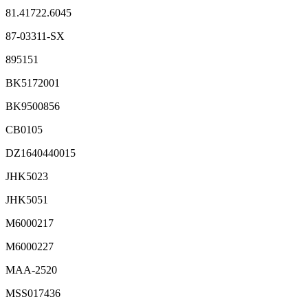
81.41722.6045
87-03311-SX
895151
BK5172001
BK9500856
CB0105
DZ1640440015
JHK5023
JHK5051
M6000217
M6000227
MAA-2520
MSS017436