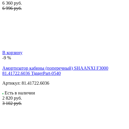
6 360
руб.
6 996 руб.
В корзину
-9 %
Амортизатор кабины (поперечный) SHAANXI F3000
81.41722.6036 TiggerPart-0540
Артикул:
81.41722.6036
Есть в наличии
2 820
руб.
3 102 руб.