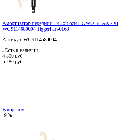
Амортизатор передний 1и 2ой оси HOWO SHAANXI
WG9114680004 TiggerPart-0168
Артикул:
WG9114680004
Есть в наличии
4 800
руб.
5 280 руб.
В корзину
-9 %