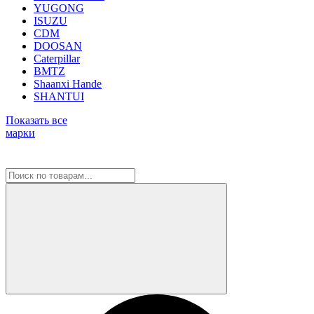
YUGONG
ISUZU
CDM
DOOSAN
Caterpillar
BMTZ
Shaanxi Hande
SHANTUI
Показать все
марки