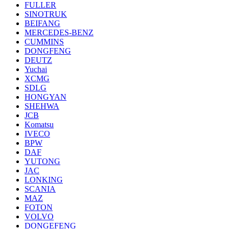
FULLER
SINOTRUK
BEIFANG
MERCEDES-BENZ
CUMMINS
DONGFENG
DEUTZ
Yuchai
XCMG
SDLG
HONGYAN
SHEHWA
JCB
Komatsu
IVECO
BPW
DAF
YUTONG
JAC
LONKING
SCANIA
MAZ
FOTON
VOLVO
DONGEFENG