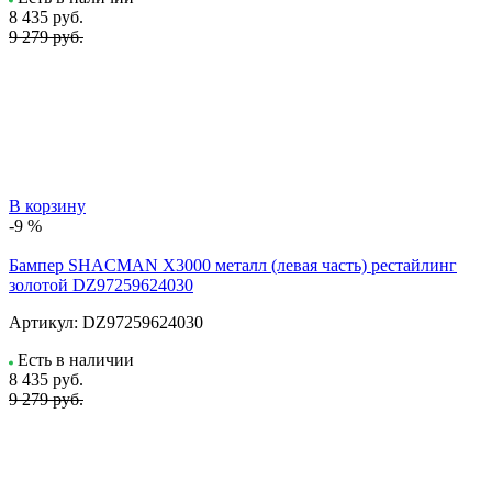
8 435
руб.
9 279 руб.
В корзину
-9 %
Бампер SHACMAN X3000 металл (левая часть) рестайлинг
золотой DZ97259624030
Артикул:
DZ97259624030
Есть в наличии
8 435
руб.
9 279 руб.