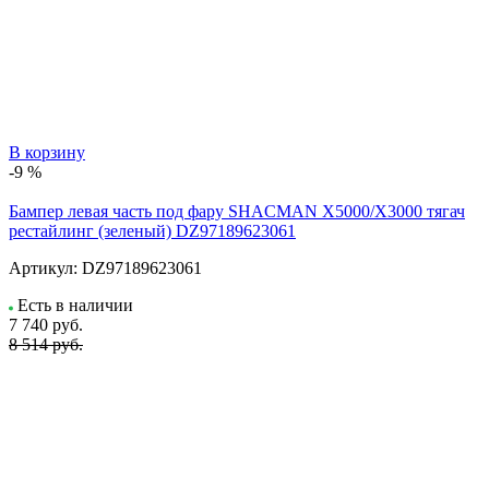
В корзину
-9 %
Бампер левая часть под фару SHACMAN X5000/X3000 тягач
рестайлинг (зеленый) DZ97189623061
Артикул:
DZ97189623061
Есть в наличии
7 740
руб.
8 514 руб.