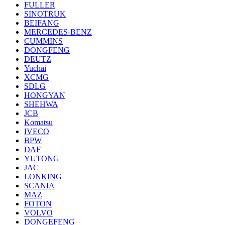
FULLER
SINOTRUK
BEIFANG
MERCEDES-BENZ
CUMMINS
DONGFENG
DEUTZ
Yuchai
XCMG
SDLG
HONGYAN
SHEHWA
JCB
Komatsu
IVECO
BPW
DAF
YUTONG
JAC
LONKING
SCANIA
MAZ
FOTON
VOLVO
DONGEFENG