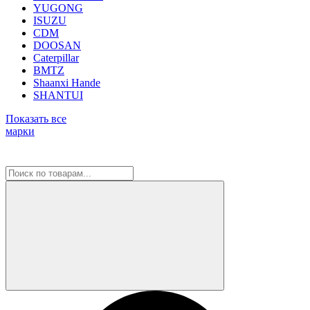
YUGONG
ISUZU
CDM
DOOSAN
Caterpillar
BMTZ
Shaanxi Hande
SHANTUI
Показать все
марки