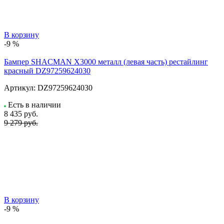
В корзину
-9 %
Бампер SHACMAN X3000 металл (левая часть) рестайлинг
красный DZ97259624030
Артикул:
DZ97259624030
Есть в наличии
8 435
руб.
9 279 руб.
В корзину
-9 %