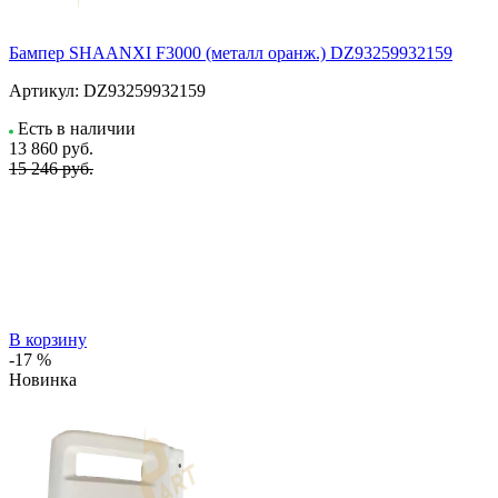
Бампер SHAANXI F3000 (металл оранж.) DZ93259932159
Артикул:
DZ93259932159
Есть в наличии
13 860
руб.
15 246 руб.
В корзину
-17 %
Новинка