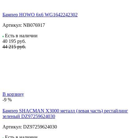
Бампер HOWO 6х6 WG1642242302
Артикул:
NB076917
Есть в наличии
40 195
руб.
44 215 руб.
В корзину
-9 %
Бампер SHACMAN X3000 металл (левая часть) рестайлинг
зеленый DZ97259624030
Артикул:
DZ97259624030
Есть в наличии