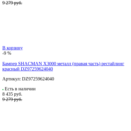
9 279 руб.
В корзину
-9 %
Бампер SHACMAN X3000 металл (правая часть) рестайлинг
красный DZ97259624040
Артикул:
DZ97259624040
Есть в наличии
8 435
руб.
9 279 руб.