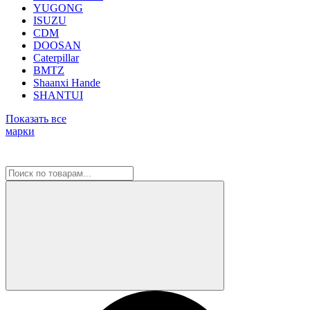
YUGONG
ISUZU
CDM
DOOSAN
Caterpillar
BMTZ
Shaanxi Hande
SHANTUI
Показать все
марки