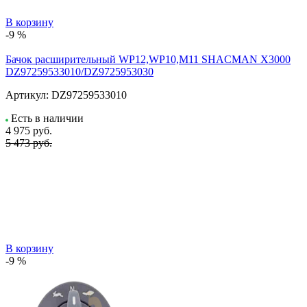
В корзину
-9 %
Бачок расширительный WP12,WP10,M11 SHACMAN X3000
DZ97259533010/DZ9725953030
Артикул:
DZ97259533010
Есть в наличии
4 975
руб.
5 473 руб.
В корзину
-9 %