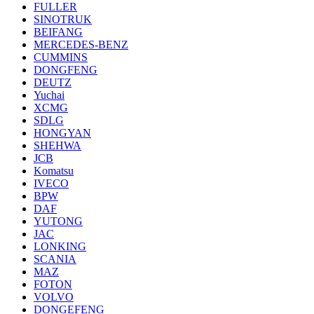
FULLER
SINOTRUK
BEIFANG
MERCEDES-BENZ
CUMMINS
DONGFENG
DEUTZ
Yuchai
XCMG
SDLG
HONGYAN
SHEHWA
JCB
Komatsu
IVECO
BPW
DAF
YUTONG
JAC
LONKING
SCANIA
MAZ
FOTON
VOLVO
DONGEFENG