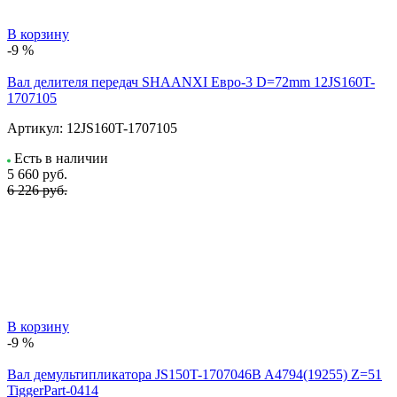
В корзину
-9 %
Вал делителя передач SHAANXI Евро-3 D=72mm 12JS160T-
1707105
Артикул:
12JS160T-1707105
Есть в наличии
5 660
руб.
6 226 руб.
В корзину
-9 %
Вал демультипликатора JS150T-1707046B A4794(19255) Z=51
TiggerPart-0414