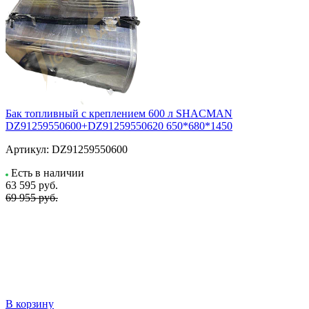
Бак топливный с креплением 600 л SHACMAN
DZ91259550600+DZ91259550620 650*680*1450
Артикул:
DZ91259550600
Есть в наличии
63 595
руб.
69 955 руб.
В корзину