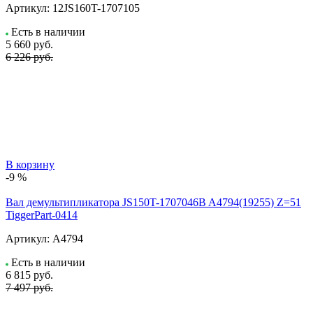
Артикул:
12JS160T-1707105
Есть в наличии
5 660
руб.
6 226 руб.
В корзину
-9 %
Вал демультипликатора JS150T-1707046B A4794(19255) Z=51
TiggerPart-0414
Артикул:
A4794
Есть в наличии
6 815
руб.
7 497 руб.