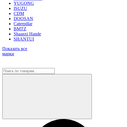
YUGONG
ISUZU
CDM
DOOSAN
Caterpillar
BMTZ
Shaanxi Hande
SHANTUI
Показать все
марки