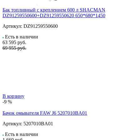
Бак топливный с креплением 600 л SHACMAN
DZ91259550600+DZ91259550620 650*680*1450
Артикул:
DZ91259550600
Есть в наличии
63 595
руб.
69 955 руб.
В корзину
-9 %
Бачок омывателя FAW J6 5207010BA01
Артикул:
5207010BA01
Есть в наличии
1 660
руб.