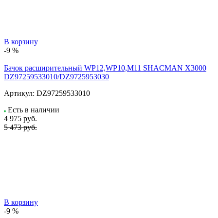
В корзину
-9 %
Бачок расширительный WP12,WP10,M11 SHACMAN X3000
DZ97259533010/DZ9725953030
Артикул:
DZ97259533010
Есть в наличии
4 975
руб.
5 473 руб.
В корзину
-9 %