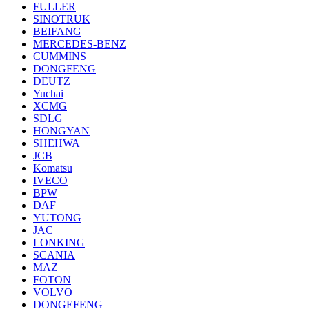
FULLER
SINOTRUK
BEIFANG
MERCEDES-BENZ
CUMMINS
DONGFENG
DEUTZ
Yuchai
XCMG
SDLG
HONGYAN
SHEHWA
JCB
Komatsu
IVECO
BPW
DAF
YUTONG
JAC
LONKING
SCANIA
MAZ
FOTON
VOLVO
DONGEFENG