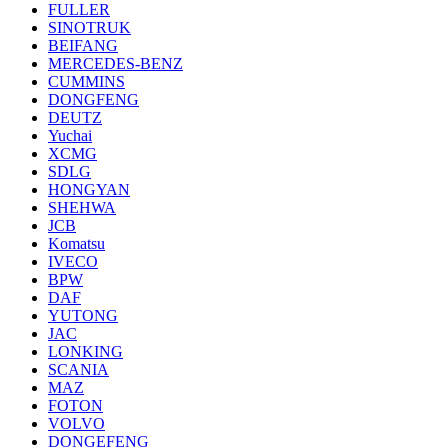
FULLER
SINOTRUK
BEIFANG
MERCEDES-BENZ
CUMMINS
DONGFENG
DEUTZ
Yuchai
XCMG
SDLG
HONGYAN
SHEHWA
JCB
Komatsu
IVECO
BPW
DAF
YUTONG
JAC
LONKING
SCANIA
MAZ
FOTON
VOLVO
DONGEFENG