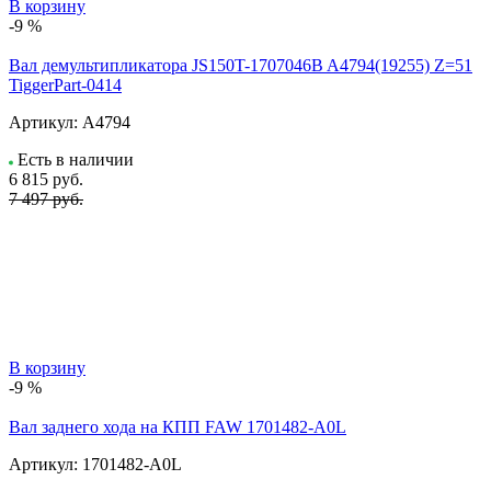
В корзину
-9 %
Вал демультипликатора JS150T-1707046B A4794(19255) Z=51
TiggerPart-0414
Артикул:
A4794
Есть в наличии
6 815
руб.
7 497 руб.
В корзину
-9 %
Вал заднего хода на КПП FAW 1701482-A0L
Артикул:
1701482-A0L