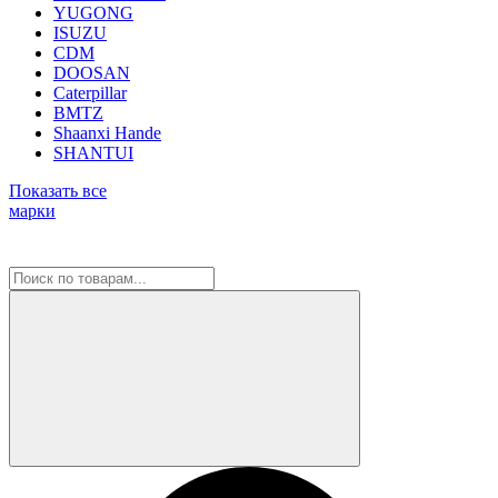
YUGONG
ISUZU
CDM
DOOSAN
Caterpillar
BMTZ
Shaanxi Hande
SHANTUI
Показать все
марки