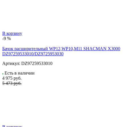
В корзину
-9 %
Бачок расширительный WP12,WP10,M11 SHACMAN X3000
DZ97259533010/DZ9725953030
Артикул:
DZ97259533010
Есть в наличии
4 975
руб.
5 473 руб.
В корзину