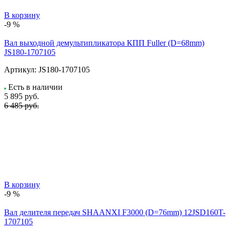
В корзину
-9 %
Вал выходной демультипликатора КПП Fuller (D=68mm)
JS180-1707105
Артикул:
JS180-1707105
Есть в наличии
5 895
руб.
6 485 руб.
В корзину
-9 %
Вал делителя передач SHAANXI F3000 (D=76mm) 12JSD160T-
1707105