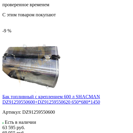
проверенное временем
С этим товаром покупают
-9 %
Бак топливный с креплением 600 л SHACMAN
DZ91259550600+DZ91259550620 650*680*1450
Артикул:
DZ91259550600
Есть в наличии
63 595
руб.
69 955 руб.