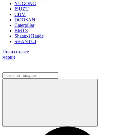
YUGONG
ISUZU
CDM
DOOSAN
Caterpillar
BMTZ
Shaanxi Hande
SHANTUI
Показать все
марки