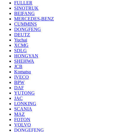
FULLER
SINOTRUK
BEIFANG
MERCEDES-BENZ
CUMMINS
DONGFENG
DEUTZ
Yuchai
XCMG
SDLG
HONGYAN
SHEHWA
JCB
Komatsu
IVECO
BPW
DAF
YUTONG
JAC
LONKING
SCANIA
MAZ
FOTON
VOLVO
DONGEFENG