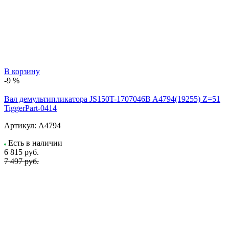
В корзину
-9 %
Вал демультипликатора JS150T-1707046B A4794(19255) Z=51
TiggerPart-0414
Артикул:
A4794
Есть в наличии
6 815
руб.
7 497 руб.