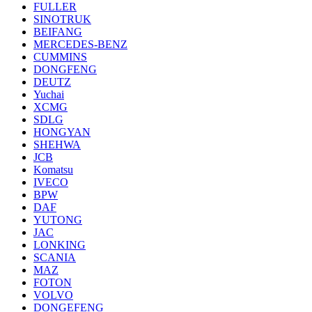
FULLER
SINOTRUK
BEIFANG
MERCEDES-BENZ
CUMMINS
DONGFENG
DEUTZ
Yuchai
XCMG
SDLG
HONGYAN
SHEHWA
JCB
Komatsu
IVECO
BPW
DAF
YUTONG
JAC
LONKING
SCANIA
MAZ
FOTON
VOLVO
DONGEFENG