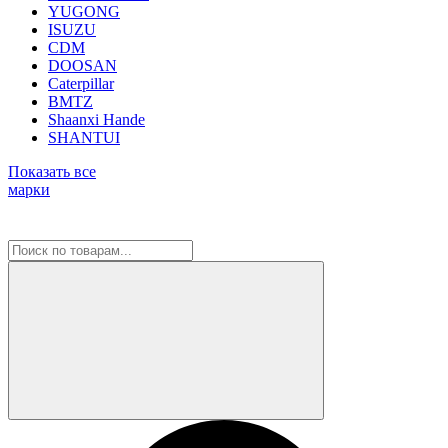
YUGONG
ISUZU
CDM
DOOSAN
Caterpillar
BMTZ
Shaanxi Hande
SHANTUI
Показать все
марки