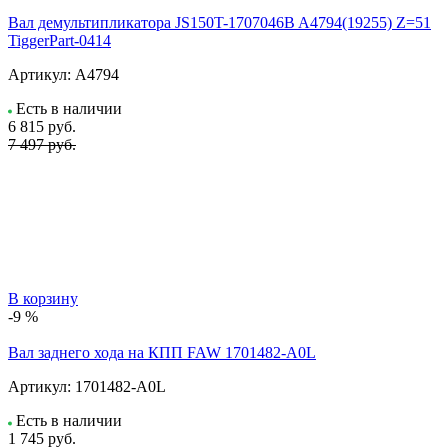
Вал демультипликатора JS150T-1707046B A4794(19255) Z=51
TiggerPart-0414
Артикул:
A4794
Есть в наличии
6 815
руб.
7 497 руб.
В корзину
-9 %
Вал заднего хода на КПП FAW 1701482-A0L
Артикул:
1701482-A0L
Есть в наличии
1 745
руб.