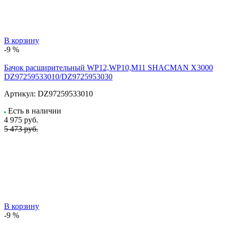
В корзину
-9 %
Бачок расширительный WP12,WP10,M11 SHACMAN X3000
DZ97259533010/DZ9725953030
Артикул:
DZ97259533010
Есть в наличии
4 975
руб.
5 473 руб.
В корзину
-9 %