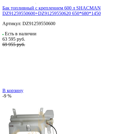
Бак топливный с креплением 600 л SHACMAN
DZ91259550600+DZ91259550620 650*680*1450
Артикул:
DZ91259550600
Есть в наличии
63 595
руб.
69 955 руб.
В корзину
-9 %