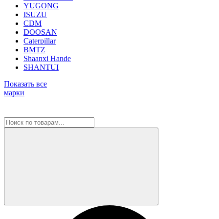
YUGONG
ISUZU
CDM
DOOSAN
Caterpillar
BMTZ
Shaanxi Hande
SHANTUI
Показать все
марки