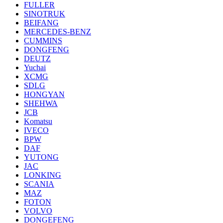
FULLER
SINOTRUK
BEIFANG
MERCEDES-BENZ
CUMMINS
DONGFENG
DEUTZ
Yuchai
XCMG
SDLG
HONGYAN
SHEHWA
JCB
Komatsu
IVECO
BPW
DAF
YUTONG
JAC
LONKING
SCANIA
MAZ
FOTON
VOLVO
DONGEFENG