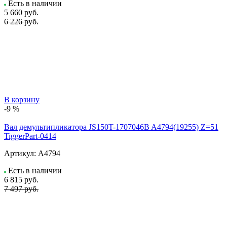
Есть в наличии
5 660
руб.
6 226 руб.
В корзину
-9 %
Вал демультипликатора JS150T-1707046B A4794(19255) Z=51
TiggerPart-0414
Артикул:
A4794
Есть в наличии
6 815
руб.
7 497 руб.