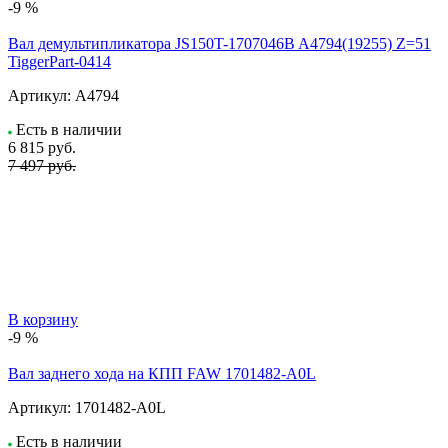
-9 %
Вал демультипликатора JS150T-1707046B A4794(19255) Z=51
TiggerPart-0414
Артикул:
A4794
Есть в наличии
6 815
руб.
7 497 руб.
В корзину
-9 %
Вал заднего хода на КПП FAW 1701482-A0L
Артикул:
1701482-A0L
Есть в наличии