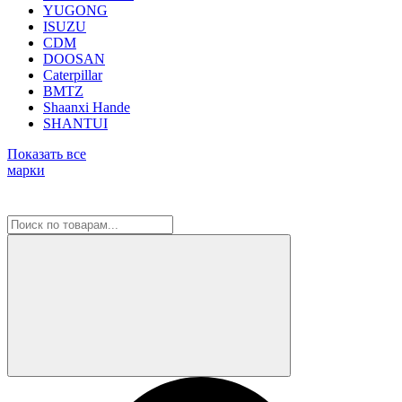
YUGONG
ISUZU
CDM
DOOSAN
Caterpillar
BMTZ
Shaanxi Hande
SHANTUI
Показать все
марки