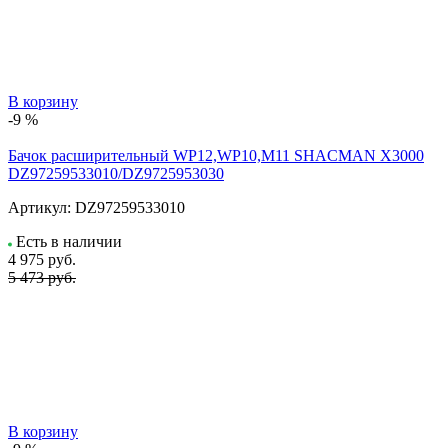
В корзину
-9 %
Бачок расширительный WP12,WP10,M11 SHACMAN X3000
DZ97259533010/DZ9725953030
Артикул:
DZ97259533010
Есть в наличии
4 975
руб.
5 473 руб.
В корзину