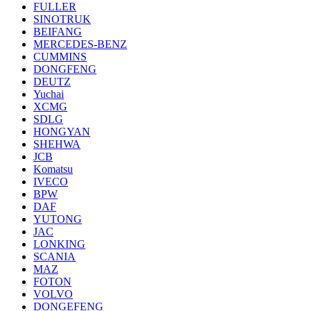
FULLER
SINOTRUK
BEIFANG
MERCEDES-BENZ
CUMMINS
DONGFENG
DEUTZ
Yuchai
XCMG
SDLG
HONGYAN
SHEHWA
JCB
Komatsu
IVECO
BPW
DAF
YUTONG
JAC
LONKING
SCANIA
MAZ
FOTON
VOLVO
DONGEFENG