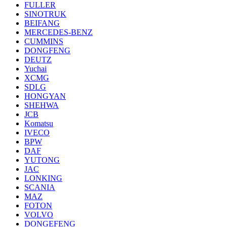
FULLER
SINOTRUK
BEIFANG
MERCEDES-BENZ
CUMMINS
DONGFENG
DEUTZ
Yuchai
XCMG
SDLG
HONGYAN
SHEHWA
JCB
Komatsu
IVECO
BPW
DAF
YUTONG
JAC
LONKING
SCANIA
MAZ
FOTON
VOLVO
DONGEFENG