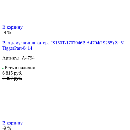
В корзину
-9 %
Вал демультипликатора JS150T-1707046B A4794(19255) Z=51
TiggerPart-0414
Артикул:
A4794
Есть в наличии
6 815
руб.
7 497 руб.
В корзину
-9 %