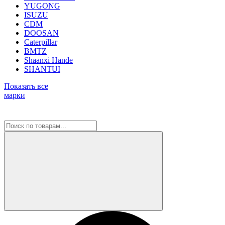
YUGONG
ISUZU
CDM
DOOSAN
Caterpillar
BMTZ
Shaanxi Hande
SHANTUI
Показать все
марки