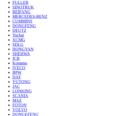
FULLER
SINOTRUK
BEIFANG
MERCEDES-BENZ
CUMMINS
DONGFENG
DEUTZ
Yuchai
XCMG
SDLG
HONGYAN
SHEHWA
JCB
Komatsu
IVECO
BPW
DAF
YUTONG
JAC
LONKING
SCANIA
MAZ
FOTON
VOLVO
DONGEFENG