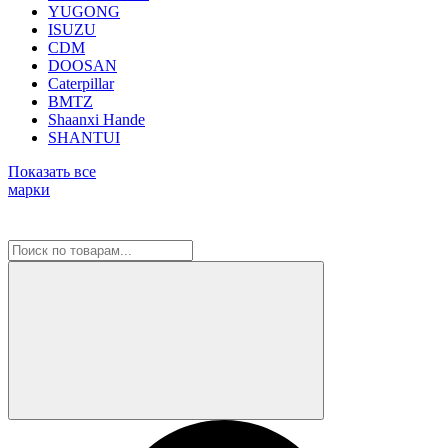
YUGONG
ISUZU
CDM
DOOSAN
Caterpillar
BMTZ
Shaanxi Hande
SHANTUI
Показать все
марки