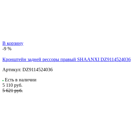
В корзину
-9 %
Кронштейн задней рессоры правый SHAANXI DZ9114524036
Артикул:
DZ9114524036
Есть в наличии
5 110
руб.
5 621 руб.