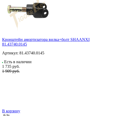
Кронштейн амортизатора вилка+болт SHAANXI
81.43740.0145
Артикул:
81.43740.0145
Есть в наличии
1 735
руб.
1 909 руб.
В корзину
-9 %