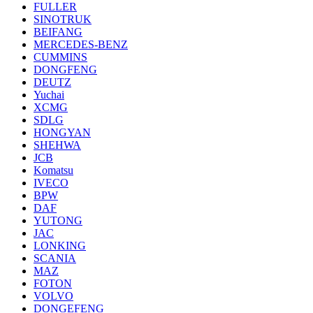
FULLER
SINOTRUK
BEIFANG
MERCEDES-BENZ
CUMMINS
DONGFENG
DEUTZ
Yuchai
XCMG
SDLG
HONGYAN
SHEHWA
JCB
Komatsu
IVECO
BPW
DAF
YUTONG
JAC
LONKING
SCANIA
MAZ
FOTON
VOLVO
DONGEFENG