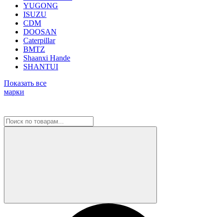
YUGONG
ISUZU
CDM
DOOSAN
Caterpillar
BMTZ
Shaanxi Hande
SHANTUI
Показать все
марки