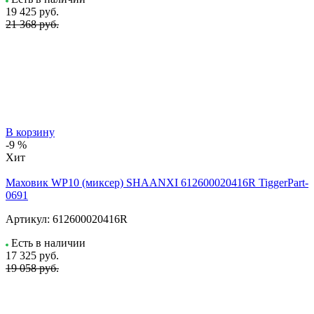
19 425
руб.
21 368 руб.
В корзину
-9 %
Хит
Маховик WP10 (миксер) SHAANXI 612600020416R TiggerPart-
0691
Артикул:
612600020416R
Есть в наличии
17 325
руб.
19 058 руб.