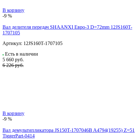
В корзину
-9 %
Вал делителя передач SHAANXI Евро-3 D=72mm 12JS160T-
1707105
Артикул:
12JS160T-1707105
Есть в наличии
5 660
руб.
6 226 руб.
В корзину
-9 %
Вал демультипликатора JS150T-1707046B A4794(19255) Z=51
TiggerPart-0414