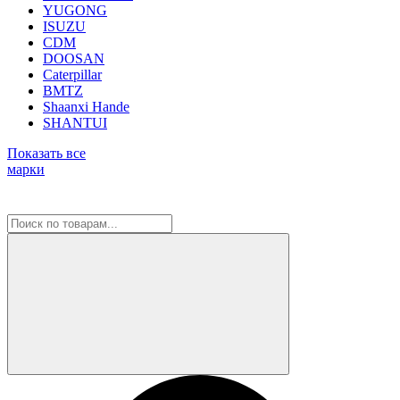
YUGONG
ISUZU
CDM
DOOSAN
Caterpillar
BMTZ
Shaanxi Hande
SHANTUI
Показать все
марки