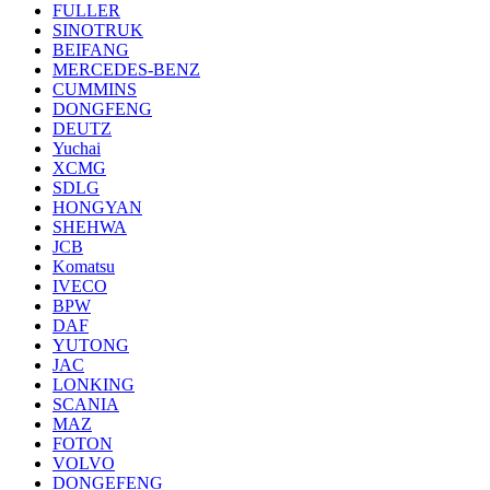
FULLER
SINOTRUK
BEIFANG
MERCEDES-BENZ
CUMMINS
DONGFENG
DEUTZ
Yuchai
XCMG
SDLG
HONGYAN
SHEHWA
JCB
Komatsu
IVECO
BPW
DAF
YUTONG
JAC
LONKING
SCANIA
MAZ
FOTON
VOLVO
DONGEFENG