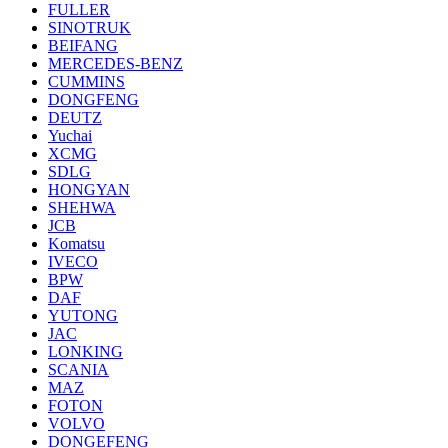
FULLER
SINOTRUK
BEIFANG
MERCEDES-BENZ
CUMMINS
DONGFENG
DEUTZ
Yuchai
XCMG
SDLG
HONGYAN
SHEHWA
JCB
Komatsu
IVECO
BPW
DAF
YUTONG
JAC
LONKING
SCANIA
MAZ
FOTON
VOLVO
DONGEFENG