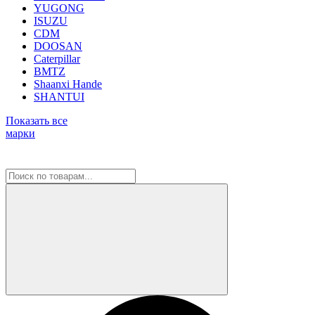
YUGONG
ISUZU
CDM
DOOSAN
Caterpillar
BMTZ
Shaanxi Hande
SHANTUI
Показать все
марки