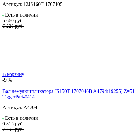
Артикул:
12JS160T-1707105
Есть в наличии
5 660
руб.
6 226 руб.
В корзину
-9 %
Вал демультипликатора JS150T-1707046B A4794(19255) Z=51
TiggerPart-0414
Артикул:
A4794
Есть в наличии
6 815
руб.
7 497 руб.