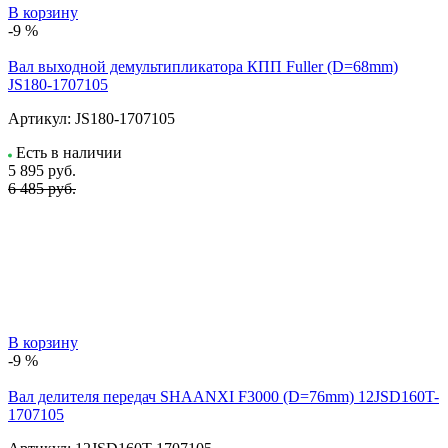
В корзину
-9 %
Вал выходной демультипликатора КПП Fuller (D=68mm)
JS180-1707105
Артикул:
JS180-1707105
Есть в наличии
5 895
руб.
6 485 руб.
В корзину
-9 %
Вал делителя передач SHAANXI F3000 (D=76mm) 12JSD160T-
1707105