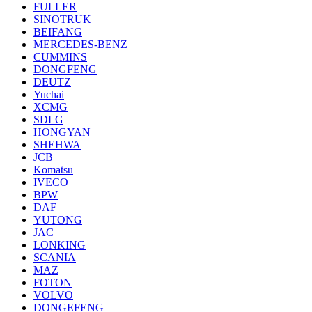
FULLER
SINOTRUK
BEIFANG
MERCEDES-BENZ
CUMMINS
DONGFENG
DEUTZ
Yuchai
XCMG
SDLG
HONGYAN
SHEHWA
JCB
Komatsu
IVECO
BPW
DAF
YUTONG
JAC
LONKING
SCANIA
MAZ
FOTON
VOLVO
DONGEFENG