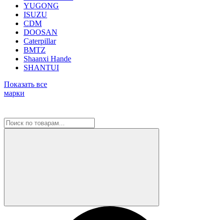
YUGONG
ISUZU
CDM
DOOSAN
Caterpillar
BMTZ
Shaanxi Hande
SHANTUI
Показать все
марки