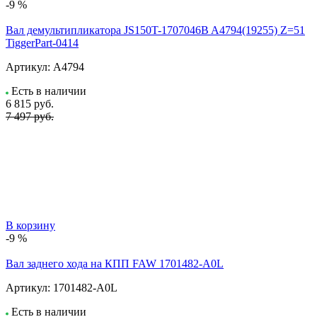
-9 %
Вал демультипликатора JS150T-1707046B A4794(19255) Z=51
TiggerPart-0414
Артикул:
A4794
Есть в наличии
6 815
руб.
7 497 руб.
В корзину
-9 %
Вал заднего хода на КПП FAW 1701482-A0L
Артикул:
1701482-A0L
Есть в наличии