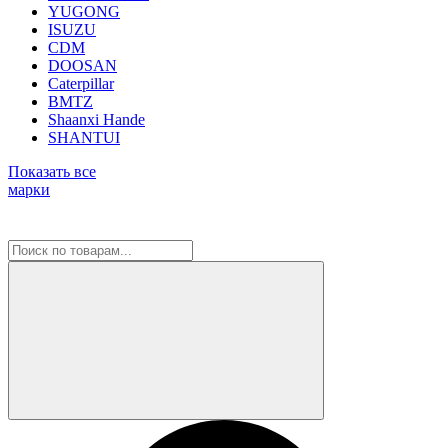
YUGONG
ISUZU
CDM
DOOSAN
Caterpillar
BMTZ
Shaanxi Hande
SHANTUI
Показать все
марки