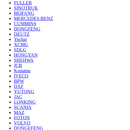
FULLER
SINOTRUK
BEIFANG
MERCEDES-BENZ
CUMMINS
DONGFENG
DEUTZ
Yuchai
XCMG
SDLG
HONGYAN
SHEHWA
JCB
Komatsu
IVECO
BPW
DAF
YUTONG
JAC
LONKING
SCANIA
MAZ
FOTON
VOLVO
DONGEFENG