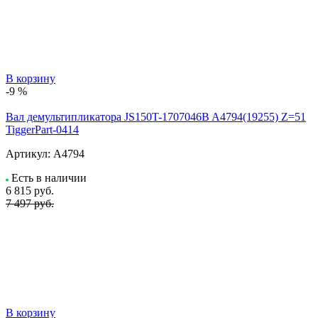
В корзину
-9 %
Вал демультипликатора JS150T-1707046B A4794(19255) Z=51
TiggerPart-0414
Артикул:
A4794
Есть в наличии
6 815
руб.
7 497 руб.
В корзину