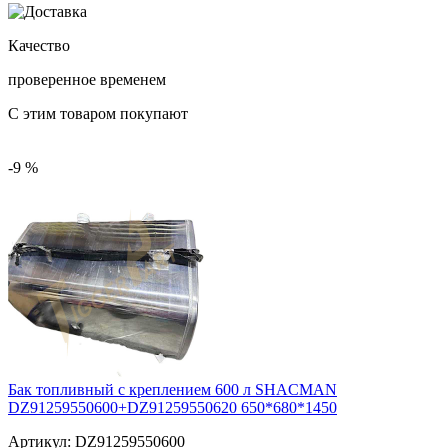
Качество
проверенное временем
С этим товаром покупают
-9 %
Бак топливный с креплением 600 л SHACMAN
DZ91259550600+DZ91259550620 650*680*1450
Артикул:
DZ91259550600