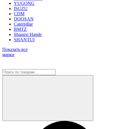
YUGONG
ISUZU
CDM
DOOSAN
Caterpillar
BMTZ
Shaanxi Hande
SHANTUI
Показать все
марки