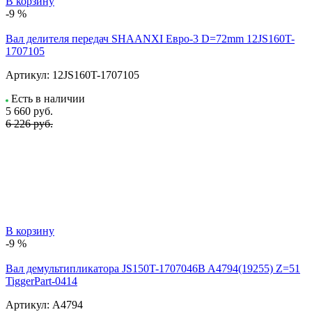
В корзину
-9 %
Вал делителя передач SHAANXI Евро-3 D=72mm 12JS160T-
1707105
Артикул:
12JS160T-1707105
Есть в наличии
5 660
руб.
6 226 руб.
В корзину
-9 %
Вал демультипликатора JS150T-1707046B A4794(19255) Z=51
TiggerPart-0414
Артикул:
A4794