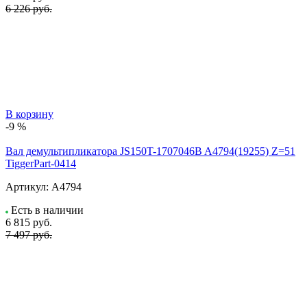
6 226 руб.
В корзину
-9 %
Вал демультипликатора JS150T-1707046B A4794(19255) Z=51
TiggerPart-0414
Артикул:
A4794
Есть в наличии
6 815
руб.
7 497 руб.