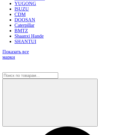
YUGONG
ISUZU
CDM
DOOSAN
Caterpillar
BMTZ
Shaanxi Hande
SHANTUI
Показать все
марки