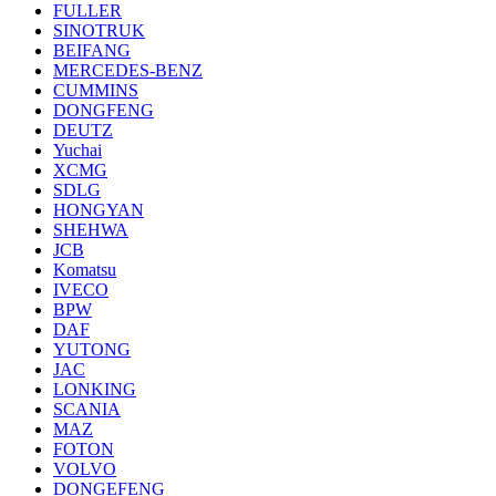
FULLER
SINOTRUK
BEIFANG
MERCEDES-BENZ
CUMMINS
DONGFENG
DEUTZ
Yuchai
XCMG
SDLG
HONGYAN
SHEHWA
JCB
Komatsu
IVECO
BPW
DAF
YUTONG
JAC
LONKING
SCANIA
MAZ
FOTON
VOLVO
DONGEFENG