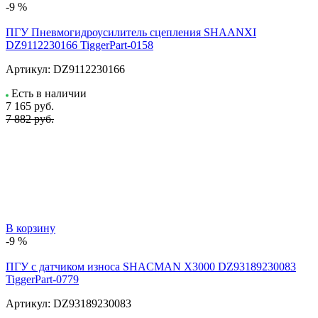
-9 %
ПГУ Пневмогидроусилитель сцепления SHAANXI
DZ9112230166 TiggerPart-0158
Артикул:
DZ9112230166
Есть в наличии
7 165
руб.
7 882 руб.
В корзину
-9 %
ПГУ с датчиком износа SHACMAN X3000 DZ93189230083
TiggerPart-0779
Артикул:
DZ93189230083