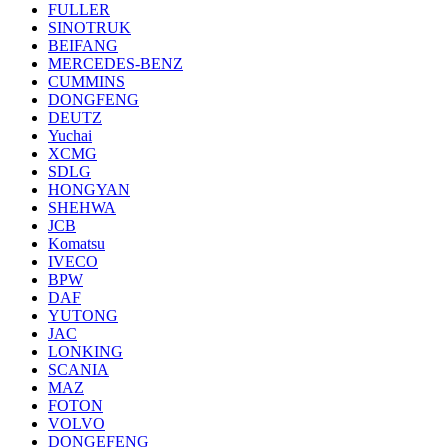
FULLER
SINOTRUK
BEIFANG
MERCEDES-BENZ
CUMMINS
DONGFENG
DEUTZ
Yuchai
XCMG
SDLG
HONGYAN
SHEHWA
JCB
Komatsu
IVECO
BPW
DAF
YUTONG
JAC
LONKING
SCANIA
MAZ
FOTON
VOLVO
DONGEFENG