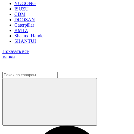
YUGONG
ISUZU
CDM
DOOSAN
Caterpillar
BMTZ
Shaanxi Hande
SHANTUI
Показать все
марки