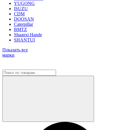
YUGONG
ISUZU
CDM
DOOSAN
Caterpillar
BMTZ
Shaanxi Hande
SHANTUI
Показать все
марки