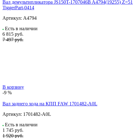
Вал демультипликатора JS150T-1707046B A4794(19255) Z=51
TiggerPart-0414
Артикул:
A4794
Есть в наличии
6 815
руб.
7 497 руб.
В корзину
-9 %
Вал заднего хода на КПП FAW 1701482-A0L
Артикул:
1701482-A0L
Есть в наличии
1 745
руб.
1 920 руб.