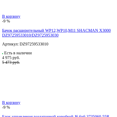
В корзину
-9 %
Бачок расширительный WP12,WP10,M11 SHACMAN X3000
DZ97259533010/DZ9725953030
Артикул:
DZ97259533010
Есть в наличии
4 975
руб.
5 473 руб.
В корзину
-9 %
Блок управления раздаточной коробкой J6 6x6 3735060-55R