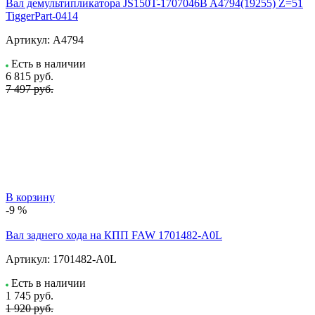
Вал демультипликатора JS150T-1707046B A4794(19255) Z=51
TiggerPart-0414
Артикул:
A4794
Есть в наличии
6 815
руб.
7 497 руб.
В корзину
-9 %
Вал заднего хода на КПП FAW 1701482-A0L
Артикул:
1701482-A0L
Есть в наличии
1 745
руб.
1 920 руб.