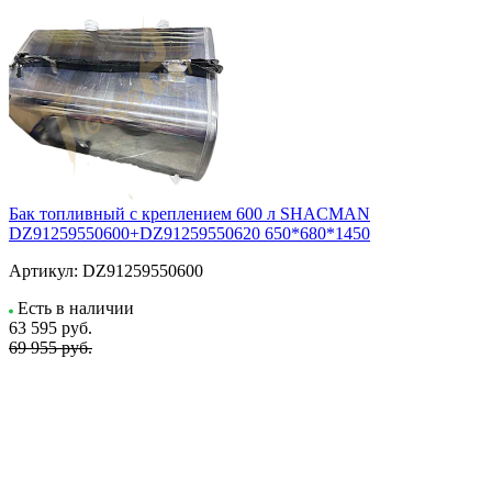
Бак топливный с креплением 600 л SHACMAN
DZ91259550600+DZ91259550620 650*680*1450
Артикул:
DZ91259550600
Есть в наличии
63 595
руб.
69 955 руб.