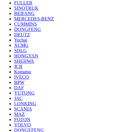
FULLER
SINOTRUK
BEIFANG
MERCEDES-BENZ
CUMMINS
DONGFENG
DEUTZ
Yuchai
XCMG
SDLG
HONGYAN
SHEHWA
JCB
Komatsu
IVECO
BPW
DAF
YUTONG
JAC
LONKING
SCANIA
MAZ
FOTON
VOLVO
DONGEFENG