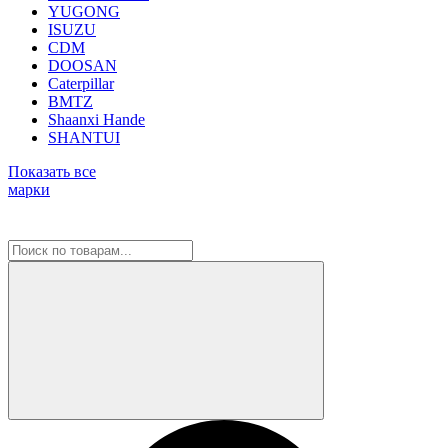
YUGONG
ISUZU
CDM
DOOSAN
Caterpillar
BMTZ
Shaanxi Hande
SHANTUI
Показать все
марки