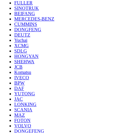
FULLER
SINOTRUK
BEIFANG
MERCEDES-BENZ
CUMMINS
DONGFENG
DEUTZ
Yuchai
XCMG
SDLG
HONGYAN
SHEHWA
JCB
Komatsu
IVECO
BPW
DAF
YUTONG
JAC
LONKING
SCANIA
MAZ
FOTON
VOLVO
DONGEFENG