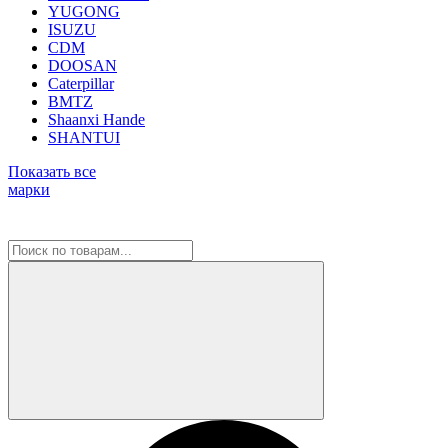
YUGONG
ISUZU
CDM
DOOSAN
Caterpillar
BMTZ
Shaanxi Hande
SHANTUI
Показать все
марки