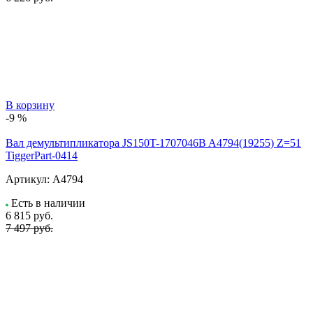
В корзину
-9 %
Вал демультипликатора JS150T-1707046B A4794(19255) Z=51
TiggerPart-0414
Артикул:
A4794
Есть в наличии
6 815
руб.
7 497 руб.