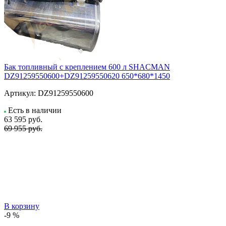
Бак топливный с креплением 600 л SHACMAN
DZ91259550600+DZ91259550620 650*680*1450
Артикул:
DZ91259550600
Есть в наличии
63 595
руб.
69 955 руб.
В корзину
-9 %