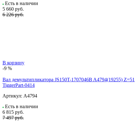
Есть в наличии
5 660
руб.
6 226 руб.
В корзину
-9 %
Вал демультипликатора JS150T-1707046B A4794(19255) Z=51
TiggerPart-0414
Артикул:
A4794
Есть в наличии
6 815
руб.
7 497 руб.