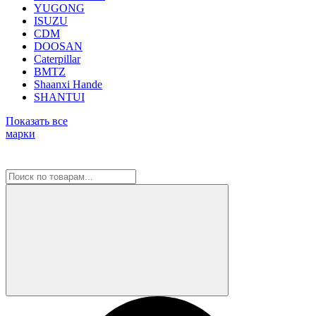
YUGONG
ISUZU
CDM
DOOSAN
Caterpillar
BMTZ
Shaanxi Hande
SHANTUI
Показать все
марки