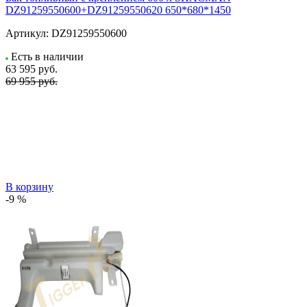
DZ91259550600+DZ91259550620 650*680*1450
Артикул:
DZ91259550600
Есть в наличии
63 595
руб.
69 955 руб.
В корзину
-9 %