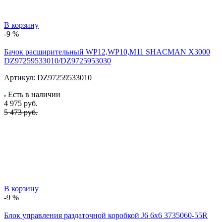
В корзину
-9 %
Бачок расширительный WP12,WP10,M11 SHACMAN X3000
DZ97259533010/DZ9725953030
Артикул:
DZ97259533010
Есть в наличии
4 975
руб.
5 473 руб.
В корзину
-9 %
Блок управления раздаточной коробкой J6 6x6 3735060-55R