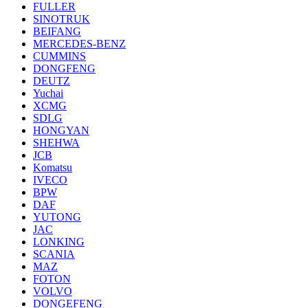
FULLER
SINOTRUK
BEIFANG
MERCEDES-BENZ
CUMMINS
DONGFENG
DEUTZ
Yuchai
XCMG
SDLG
HONGYAN
SHEHWA
JCB
Komatsu
IVECO
BPW
DAF
YUTONG
JAC
LONKING
SCANIA
MAZ
FOTON
VOLVO
DONGEFENG